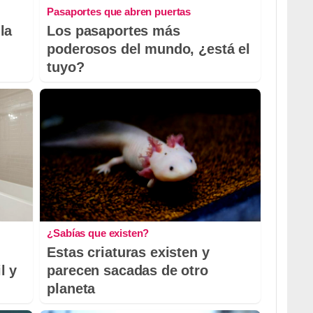
Pasaportes que abren puertas
la
Los pasaportes más
poderosos del mundo, ¿está el
tuyo?
¿Sabías que existen?
Estas criaturas existen y
l y
parecen sacadas de otro
planeta