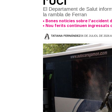
l'UCI
El Departament de Salut informa
la rambla de Ferran
Bones notícies sobre l'accident d
Nou ferits continuen ingressats d
TATIANA FERNÁNDEZ
06 DE JULIOL DE 2026 A