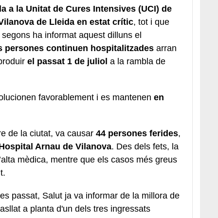
 a la Unitat de Cures Intensives (UCI) de
Vilanova de Lleida en estat crític
, tot i que
, segons ha informat aquest dilluns el
s persones continuen hospitalitzades
arran
produir
el passat 1 de juliol
a la rambla de
volucionen favorablement i es mantenen
en
tre de la ciutat, va causar
44 persones ferides
,
’Hospital Arnau de Vilanova
. Des dels fets, la
 l’alta mèdica, mentre que els casos més greus
t.
res passat, Salut ja va informar de la millora de
asllat a planta d'un dels tres ingressats