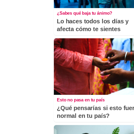
¿Sabes qué baja tu ánimo?
Lo haces todos los días y
afecta cómo te sientes
Esto no pasa en tu país
¿Qué pensarías si esto fue
normal en tu país?