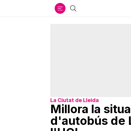
Ir
Cercar
al
contenido
La Ciutat de Lleida
Millora la situ
d'autobús de 