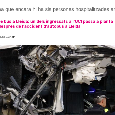
 que encara hi ha sis persones hospitalitzades arran
e bus a Lleida: un dels ingressats a l'UCI passa a planta
esprés de l’accident d’autobús a Lleida
 LES 12:43H