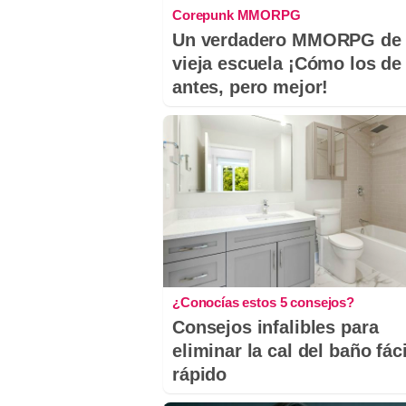
Corepunk MMORPG
Un verdadero MMORPG de 
vieja escuela ¡Cómo los de
antes, pero mejor!
¿Conocías estos 5 consejos?
Consejos infalibles para
eliminar la cal del baño fáci
rápido