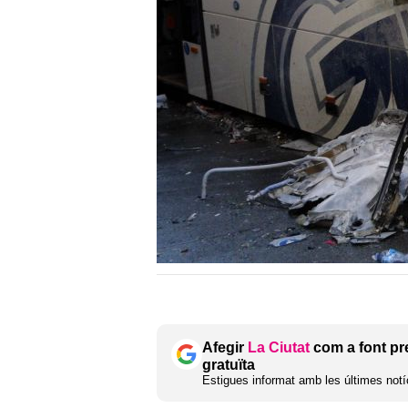
Afegir
La Ciutat
com a font pr
gratuïta
Estigues informat amb les últimes notíc