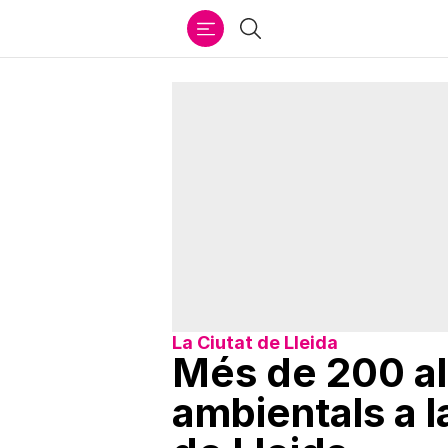
Ir
Cercar
al
contenido
La Ciutat de Lleida
Més de 200 al
ambientals a l