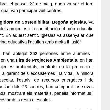
brat el passat 22 de maig, quan va ser el torn
qual van participar vuit centres.
egidora de Sostenibilitat, Begoña Iglesias,
va
ell dels projectes i la contribució del món educatiu
t. En aquest sentit, Iglesias va assenyalar que
feina educativa l’acullen amb molta il·lusió”
e han aplegat 262 persones entre alumnes i
t en una
Fira de Projectes Ambientals
, on han
ojectes ambientals, centrats en la protecció i
m a garant dels ecosistemes i la vida, la millora
escolar, l’estalvi de recursos energètics i de
adascun dels 23 centres, han compartit les seves
ds, mostrant els materials, panells informatius i
ves amb la resta d’escoles.