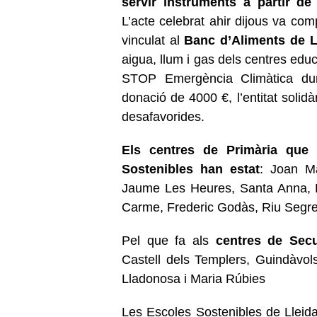
servir instruments a partir de
L’acte celebrat ahir dijous va c
vinculat al
Banc d’Aliments de L
aigua, llum i gas dels centres edu
STOP Emergència Climàtica dur
donació de 4000 €, l’entitat solidà
desafavorides.
Els centres de Primària que 
Sostenibles han estat
: Joan M
Jaume Les Heures, Santa Anna, P
Carme, Frederic Godàs, Riu Segre
Pel que fa als
centres de Secu
Castell dels Templers, Guindàvol
Lladonosa i Maria Rúbies
Les Escoles Sostenibles de Lleid