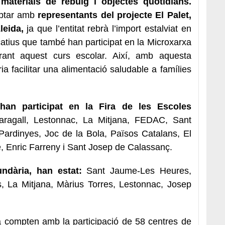
 materials de rebuig i objectes quotidians.
omptar amb
representants del projecte El Palet,
leida,
ja que l’entitat rebrà l’import estalviat en
catius que també han participat en la Microxarxa
ant aquest curs escolar. Així, amb aquesta
ria facilitar una alimentació saludable a famílies
han participat en la Fira de les Escoles
aragall, Lestonnac, La Mitjana, FEDAC, Sant
ardinyes, Joc de la Bola, Països Catalans, El
, Enric Farreny i Sant Josep de Calassanç.
ndària, han estat:
Sant Jaume-Les Heures,
s, La Mitjana, Màrius Torres, Lestonnac, Josep
a compten amb la participació de 58 centres de