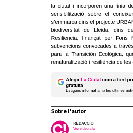
la ciutat i incorporen una línia d
sensibilització sobre el coneix
s’emmarca dins el projecte URBAN- 
biodiversitat de Lleida, dins 
Resiliencia, finançat per Fon
subvencions convocades a través 
para la Transición Ecológica, qu
renaturalització i resiliència de les 
Afegir
La Ciutat
com a font pr
gratuïta
Estigues informat amb les últimes notíc
Sobre l'autor
REDACCIÓ
Veure biografia