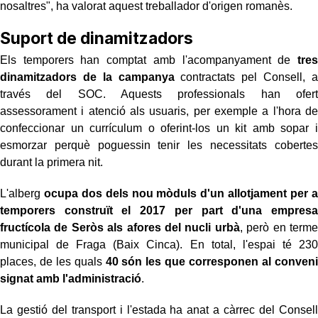
nosaltres", ha valorat aquest treballador d'origen romanès.
Suport de dinamitzadors
Els temporers han comptat amb l'acompanyament de
tres
dinamitzadors de la campanya
contractats pel Consell, a
través del SOC. Aquests professionals han ofert
assessorament i atenció als usuaris, per exemple a l'hora de
confeccionar un currículum o oferint-los un kit amb sopar i
esmorzar perquè poguessin tenir les necessitats cobertes
durant la primera nit.
L'alberg
ocupa dos dels nou mòduls d'un allotjament per a
temporers construït el 2017 per part d'una empresa
fructícola de Seròs als afores del nucli urbà
, però en terme
municipal de Fraga (Baix Cinca). En total, l'espai té 230
places, de les quals
40 són les que corresponen al conveni
signat amb l'administració
.
La gestió del transport i l'estada ha anat a càrrec del Consell