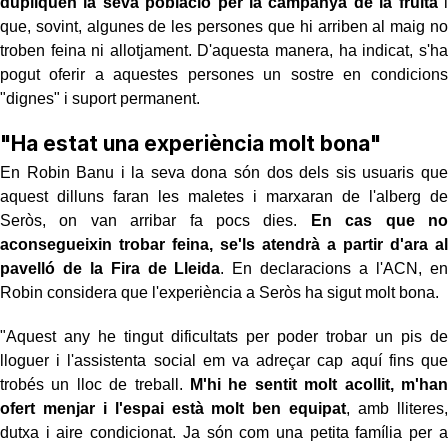
dupliquen la seva població per la campanya de la fruita
i
que, sovint, algunes de les persones que hi arriben al maig no
troben feina ni allotjament. D'aquesta manera, ha indicat, s'ha
pogut oferir a aquestes persones un sostre en condicions
"dignes" i suport permanent.
"Ha estat una experiència molt bona"
En Robin Banu i la seva dona són dos dels sis usuaris que
aquest dilluns faran les maletes i marxaran de l'alberg de
Seròs, on van arribar fa pocs dies.
En cas que no
aconsegueixin trobar feina,
se'ls atendrà a partir d'ara al
pavelló de la Fira de Lleida
. En declaracions a l'ACN, en
Robin considera que l'experiència a Seròs ha sigut molt bona.
"Aquest any he tingut dificultats per poder trobar un pis de
lloguer i l'assistenta social em va adreçar cap aquí fins que
trobés un lloc de treball.
M'hi he sentit molt acollit, m'han
ofert menjar i l'espai està molt ben equipat
, amb lliteres,
dutxa i aire condicionat. Ja són com una petita família per a