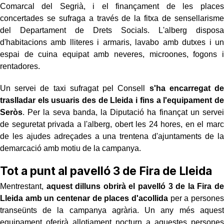
Comarcal del Segrià, i el finançament de les places
concertades se sufraga a través de la fitxa de sensellarisme
del Departament de Drets Socials. L'alberg disposa
d'habitacions amb lliteres i armaris, lavabo amb dutxes i un
espai de cuina equipat amb neveres, microones, fogons i
rentadores.
Un servei de taxi sufragat pel Consell
s'ha encarregat de
traslladar els usuaris des de Lleida i fins a l'equipament de
Seròs
. Per la seva banda, la Diputació ha finançat un servei
de seguretat privada a l'alberg, obert les 24 hores, en el marc
de les ajudes adreçades a una trentena d'ajuntaments de la
demarcació amb motiu de la campanya.
Tot a punt al pavelló 3 de Fira de Lleida
Mentrestant,
aquest dilluns obrirà el pavelló 3 de la Fira de
Lleida amb un centenar de places d'acollida
per a persones
transeünts de la campanya agrària. Un any més aquest
equipament oferirà allotjament nocturn a aquestes persones