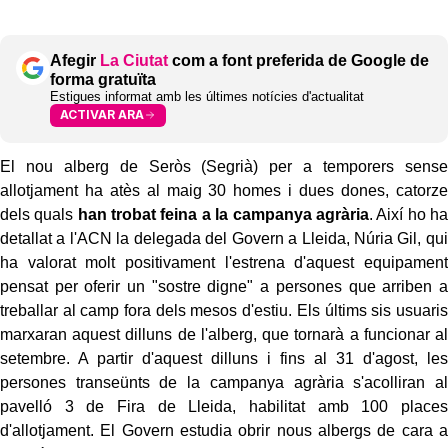
Afegir
La Ciutat
com a font preferida de Google de
forma gratuïta
Estigues informat amb les últimes notícies d'actualitat
ACTIVAR ARA
El nou alberg de Seròs (Segrià) per a temporers sense
allotjament ha atès al maig 30 homes i dues dones, catorze
dels quals
han trobat feina a la campanya agrària
. Així ho ha
detallat a l'ACN la delegada del Govern a Lleida, Núria Gil, qui
ha valorat molt positivament l'estrena d'aquest equipament
pensat per oferir un "sostre digne" a persones que arriben a
treballar al camp fora dels mesos d'estiu. Els últims sis usuaris
marxaran aquest dilluns de l'alberg, que tornarà a funcionar al
setembre. A partir d'aquest dilluns i fins al 31 d'agost, les
persones transeünts de la campanya agrària s'acolliran al
pavelló 3 de Fira de Lleida, habilitat amb 100 places
d'allotjament. El Govern estudia obrir nous albergs de cara a