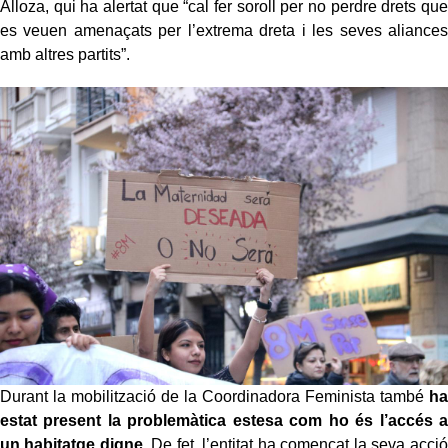
Alloza, qui ha alertat que “cal fer soroll per no perdre drets que
es veuen amenaçats per l’extrema dreta i les seves aliances
amb altres partits”.
Durant la mobilització de la Coordinadora Feminista també
ha
estat present la problemàtica estesa com ho és l’accés a
un habitatge digne
. De fet, l’entitat ha començat la seva acció