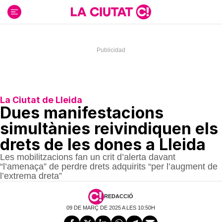
Ir
al
contenido
La Ciutat de Lleida
Dues manifestacions
simultànies reivindiquen els
drets de les dones a Lleida
Les mobilitzacions fan un crit d’alerta davant
“l’amenaça” de perdre drets adquirits “per l’augment de
l’extrema dreta”
REDACCIÓ
09 DE MARÇ DE 2025 A LES 10:50H