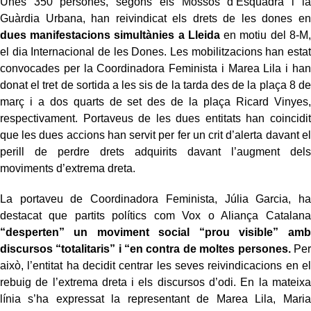
Unes 350 persones, segons els Mossos d’Esquadra i la
Guàrdia Urbana, han reivindicat els drets de les dones en
dues manifestacions simultànies a Lleida
en motiu del 8-M,
el dia Internacional de les Dones. Les mobilitzacions han estat
convocades per la Coordinadora Feminista i Marea Lila i han
donat el tret de sortida a les sis de la tarda des de la plaça 8 de
març i a dos quarts de set des de la plaça Ricard Vinyes,
respectivament. Portaveus de les dues entitats han coincidit
que les dues accions han servit per fer un crit d’alerta davant el
perill de perdre drets adquirits davant l’augment dels
moviments d’extrema dreta.
La portaveu de Coordinadora Feminista, Júlia Garcia, ha
destacat que partits polítics com Vox o Aliança Catalana
“desperten” un moviment social “prou visible” amb
discursos “totalitaris” i “en contra de moltes persones.
Per
això, l’entitat ha decidit centrar les seves reivindicacions en el
rebuig de l’extrema dreta i els discursos d’odi. En la mateixa
línia s’ha expressat la representant de Marea Lila, Maria