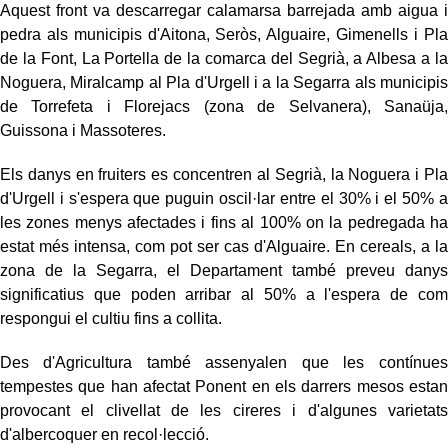
Aquest front va descarregar calamarsa barrejada amb aigua i
pedra als municipis d'Aitona, Seròs, Alguaire, Gimenells i Pla
de la Font, La Portella de la comarca del Segrià, a Albesa a la
Noguera, Miralcamp al Pla d'Urgell i a la Segarra als municipis
de Torrefeta i Florejacs (zona de Selvanera), Sanaüja,
Guissona i Massoteres.
Els danys en fruiters es concentren al Segrià, la Noguera i Pla
d'Urgell i s'espera que puguin oscil·lar entre el 30% i el 50% a
les zones menys afectades i fins al 100% on la pedregada ha
estat més intensa, com pot ser cas d'Alguaire. En cereals, a la
zona de la Segarra, el Departament també preveu danys
significatius que poden arribar al 50% a l'espera de com
respongui el cultiu fins a collita.
Des d'Agricultura també assenyalen que les contínues
tempestes que han afectat Ponent en els darrers mesos estan
provocant el clivellat de les cireres i d'algunes varietats
d'albercoquer en recol·lecció.