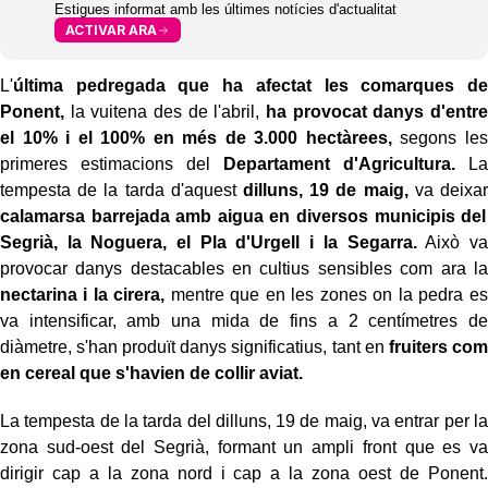
Estigues informat amb les últimes notícies d'actualitat
ACTIVAR ARA
L'
última pedregada que ha afectat les comarques de
Ponent,
la vuitena des de l'abril,
ha provocat danys d'entre
el 10% i el 100% en més de 3.000 hectàrees,
segons les
primeres estimacions del
Departament d'Agricultura.
La
tempesta de la tarda d'aquest
dilluns, 19 de maig,
va deixar
calamarsa barrejada amb aigua en diversos municipis del
Segrià, la Noguera, el Pla d'Urgell i la Segarra.
Això va
provocar danys destacables en cultius sensibles com ara la
nectarina i la cirera,
mentre que en les zones on la pedra es
va intensificar, amb una mida de fins a 2 centímetres de
diàmetre, s'han produït danys significatius, tant en
fruiters com
en cereal que s'havien de collir aviat.
La tempesta de la tarda del dilluns, 19 de maig, va entrar per la
zona sud-oest del Segrià, formant un ampli front que es va
dirigir cap a la zona nord i cap a la zona oest de Ponent.