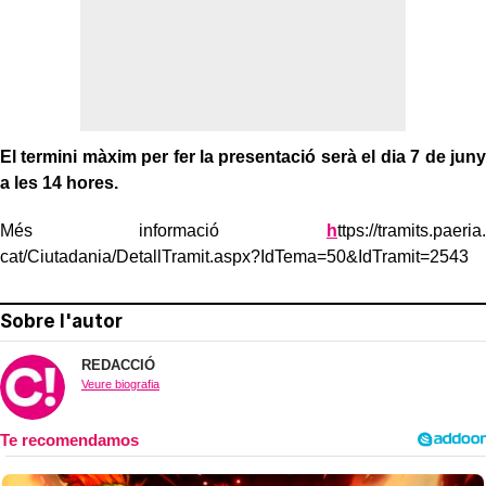
El termini màxim per fer la presentació serà el dia 7 de juny
a les 14 hores.
Més informació
h
ttps:
//tramits.
paeria.
cat/Ciutadania/DetallTramit.
aspx?IdTema=
50&IdTramit=
2543
Sobre l'autor
REDACCIÓ
Veure biografia