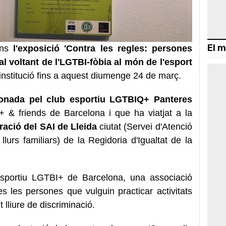
El m
luns
l'exposició 'Contra les regles: persones
al voltant de l'LGTBI-fòbia al món de l'esport
 institució fins a aquest diumenge 24 de març.
ionada pel club esportiu LGTBIQ+ Panteres
 & friends de Barcelona i que ha viatjat a la
ració del SAI de Lleida
ciutat (Servei d'Atenció
llurs familiars) de la Regidoria d'Igualtat de la
sportiu LGTBI+ de Barcelona, una associació
s les persones que vulguin practicar activitats
 lliure de discriminació.