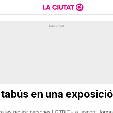
 tabús en una exposició 
tra les regles: persones LGTBIQ+ a l’esport’, form