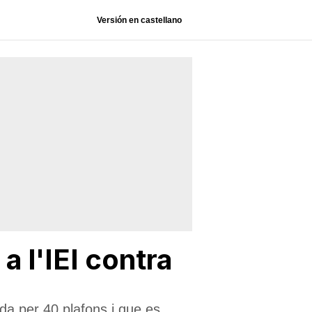
Versión en castellano
a l'IEI contra
ada per 40 plafons i que es