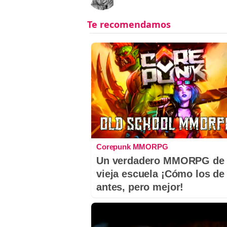
Corepunk MMORPG
Un verdadero MMORPG de 
vieja escuela ¡Cómo los de
antes, pero mejor!