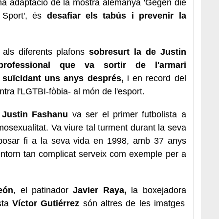
 una adaptació de la mostra alemanya 'Gegen die
Sport', és
desafiar els tabús i prevenir la
als diferents plafons
sobresurt la de Justin
 professional que va sortir de l'armari
 suïcidant uns anys després,
i en record del
tra l'LGTBI-fòbia- al món de l'esport.
Justin Fashanu
va ser el primer futbolista a
sexualitat. Va viure tal turment durant la seva
 posar fi a la seva vida en 1998, amb 37 anys
 entorn tan complicat serveix com exemple per a
eón
, el patinador
Javier Raya,
la boxejadora
sta
Víctor Gutiérrez
són altres de les imatges