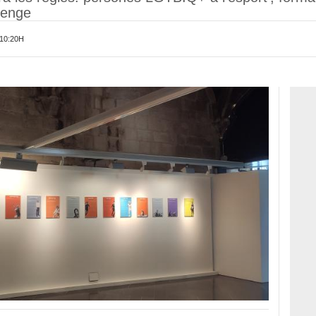
menge
10:20H