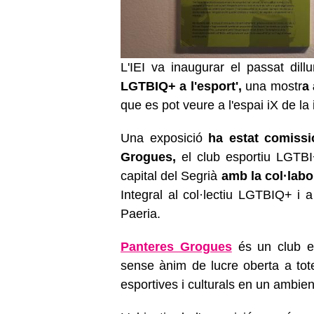
L'IEI va inaugurar el passat dil
LGTBIQ+ a l'esport',
una mostr
a 
que es pot veure a l'espai iX de la
Una exposició
ha estat comiss
Grogues,
el club esportiu LGTBI+
capital del Segrià
amb la col·labo
Integral al col·lectiu LGTBIQ+ i a 
Paeria.
Panteres Grogues
és un club e
sense ànim de lucre oberta a tote
esportives i culturals en un ambient