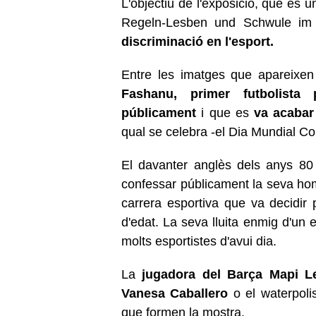
L'objectiu de l'exposició, que és
Regeln-Lesben und Schwule im 
discriminació en l'esport.
Entre les imatges que apareixen 
Fashanu,
primer futbolista
públicament
i que es
va acabar
qual se celebra -el Dia Mundial Con
El davanter anglès dels anys 80
confessar públicament la seva homo
carrera esportiva que va decidir
d'edat. La seva lluita enmig d'un
molts esportistes d'avui dia.
La
jugadora del Barça Mapi L
Vanesa Caballero
o el waterpoli
que formen la mostra.