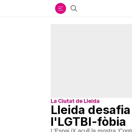
Ir
Cercar
al
contenido
La Ciutat de Lleida
Lleida desafia
l'LGTBI-fòbia
L’Espai iX acull la mostra ‘Con