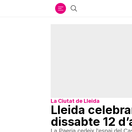
Ir
Cercar
al
contenido
La Ciutat de Lleida
Lleida celebra
dissabte 12 d’a
La Paeria cedeix l’espai del Ca