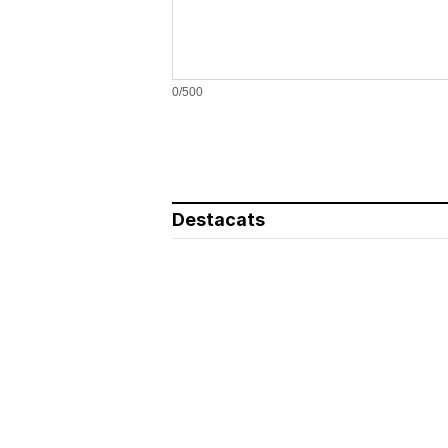
0/500
Destacats