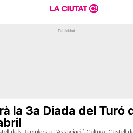
rà la 3a Diada del Turó
bril
stell dels Templers a l’Associació Cultural Castell 