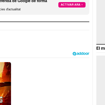
eferida de Google de forma
ACTIVAR ARA
ies d'actualitat
El m