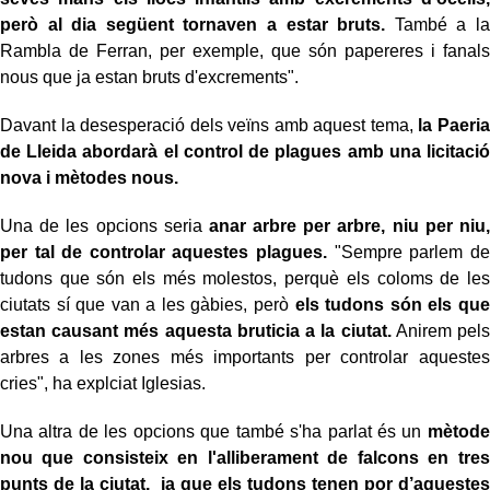
però al dia següent tornaven a estar bruts.
També a la
Rambla de Ferran, per exemple, que són papereres i fanals
nous que ja estan bruts d'excrements".
Davant la desesperació dels veïns amb aquest tema,
la Paeria
de Lleida abordarà el control de plagues amb una licitació
nova i mètodes nous.
Una de les opcions seria
anar arbre per arbre, niu per niu,
per tal de controlar aquestes plagues.
"Sempre parlem de
tudons que són els més molestos, perquè els coloms de les
ciutats sí que van a les gàbies, però
els tudons són els que
estan causant més aquesta bruticia a la ciutat.
Anirem pels
arbres a les zones més importants per controlar aquestes
cries", ha explciat Iglesias.
Una altra de les opcions que també s'ha parlat és un
mètode
nou que consisteix en l'alliberament de falcons en tres
punts de la ciutat, ja que els tudons tenen por d’aquestes