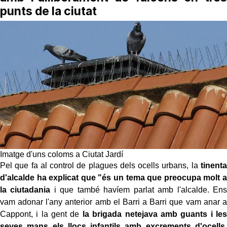
punts de la ciutat
Imatge d'uns coloms a Ciutat Jardí
Pel que fa al control de plagues dels ocells urbans, la
tinenta
d'alcalde ha explicat que "és un tema que preocupa molt a
la ciutadania
i que també havíem parlat amb l'alcalde. Ens
vam adonar l'any anterior amb el Barri a Barri que vam anar a
Cappont, i la gent de
la brigada netejava amb guants i les
seves mans els llocs infantils amb excrements d'ocells,