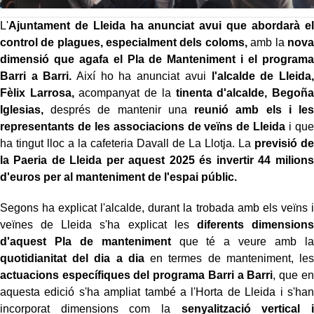
L'
Ajuntament de Lleida ha anunciat avui que abordarà el
control de plagues, especialment dels coloms,
amb la
nova
dimensió que agafa el Pla de Manteniment i el programa
Barri a Barri.
Així ho ha anunciat avui
l'alcalde de Lleida,
Fèlix Larrosa,
acompanyat de la
tinenta d'alcalde, Begoña
Iglesias,
després de mantenir una
reunió amb els i les
representants de les associacions de veïns de Lleida
i que
ha tingut lloc a la cafeteria Davall de La Llotja. La
previsió de
la Paeria de Lleida per aquest 2025 és invertir 44 milions
d'euros per al manteniment de l'espai públic.
Segons ha explicat l'alcalde, durant la trobada amb els veïns i
veïnes de Lleida s'ha explicat les
diferents dimensions
d'aquest Pla de manteniment
que té a veure amb la
quotidianitat del dia a dia
en termes de manteniment, les
actuacions específiques del programa Barri a Barri
, que en
aquesta edició s'ha ampliat també a l'Horta de Lleida i s'han
incorporat dimensions com la
senyalització vertical i