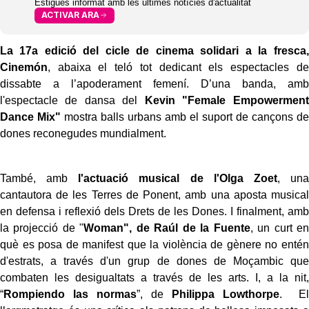
Estigues informat amb les últimes notícies d'actualitat
ACTIVAR ARA
La 17a edició del cicle de cinema solidari a la fresca,
Cinemón
, abaixa el teló tot dedicant els espectacles de
dissabte a l’apoderament femení. D’una banda, amb
l'espectacle de dansa del
Kevin "Female Empowerment
Dance Mix"
mostra balls urbans amb el suport de cançons de
dones reconegudes mundialment.
També, amb
l'actuació musical de l'Olga Zoet
, una
cantautora de les Terres de Ponent, amb una aposta musical
en defensa i reflexió dels Drets de les Dones. I finalment, amb
la projecció de "
Woman", de Raúl de la Fuente
, un curt en
què es posa de manifest que la violència de gènere no entén
d'estrats, a través d'un grup de dones de Moçambic que
combaten les desigualtats a través de les arts. I, a la nit,
“
Rompiendo las normas
”, de
Philippa Lowthorpe
. El