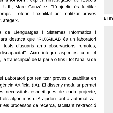
 UdL, Marc Gonzàlez. "L'objectiu és facilitar
emps, i oferint flexibilitat per realitzar proves
El m
", afegeix.
ra de Llenguatges i Sistemes Informàtics i
nara destaca que "RUXAILAB és un laboratori
r tests d'usuaris amb observacions remotes,
iscapacitat". Això integra aspectes com el
), la transcripció de la parla o fins i tot l'anàlisi de
 el Laboratori pot realitzar proves d'usabilitat en
igència Artificial (IA). El disseny modular permet
les necessitats específiques de cada projecte,
at. I els algoritmes d'IA ajuden tant a automatitzar
 els processos de recerca, facilitant l'extracció