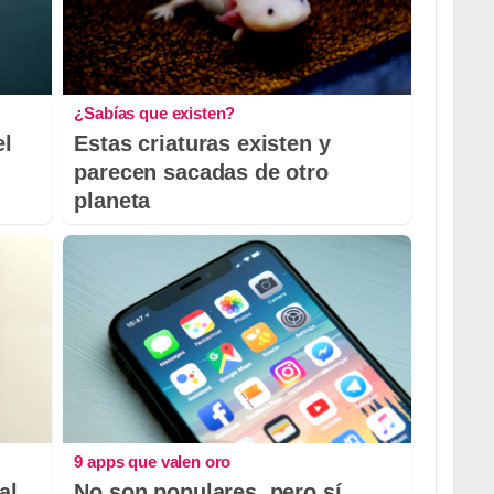
¿Sabías que existen?
el
Estas criaturas existen y
parecen sacadas de otro
planeta
9 apps que valen oro
al
No son populares, pero sí