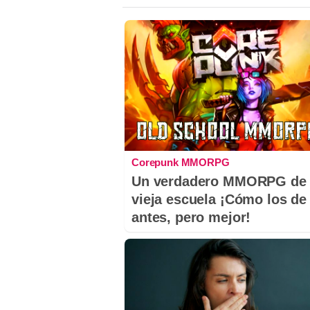
Corepunk MMORPG
Un verdadero MMORPG de 
vieja escuela ¡Cómo los de
antes, pero mejor!