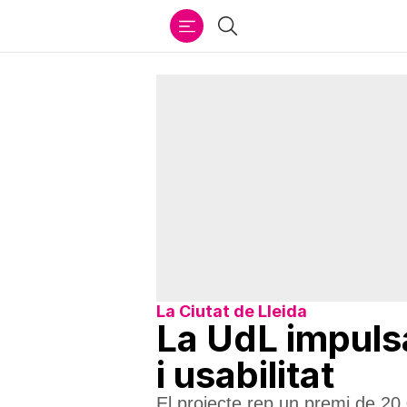
Ir
Cercar
al
contenido
La Ciutat de Lleida
La UdL impulsa
i usabilitat
El projecte rep un premi de 20