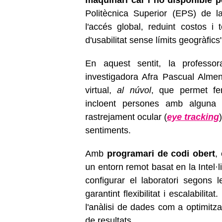
Politècnica Superior (EPS) de la
l'accés global, reduint costos i t
d'usabilitat sense límits geogràfics
En aquest sentit, la professo
investigadora Afra Pascual Alme
virtual,
al núvol
, que permet fe
incloent persones amb alguna d
rastrejament ocular (
eye tracking
sentiments.
Amb
programari de codi obert
,
un entorn remot basat en la Intel·l
configurar el laboratori segons 
garantint flexibilitat i escalabilit
l'anàlisi de dades com a optimitzar
de resultats.