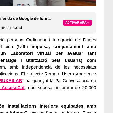
eferida de Google de forma
ACTIVAR ARA
ies d'actualitat
ió persona Ordinador i Integració de Dades
 Lleida (UdL)
impulsa, conjuntament amb
 un Laboratori virtual per avaluar tant
nentatge i utilització pels usuaris) com
om, amb independència de les necessitats
plicacions. El projecte Remote User eXperience
RUXAILAB
) ha guanyat la 2a Convocatòria de
a AccessCat
, que suposa un premi de 20.000
són instal·lacions interiors equipades amb
per a tothom"
, explica l'investigador de l'Escola