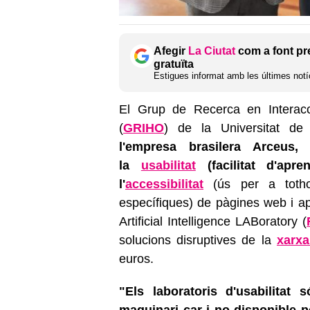
Afegir
La Ciutat
com a font pr
gratuïta
Estigues informat amb les últimes notíc
El Grup de Recerca en Interacc
(
GRIHO
) de la Universitat de
l'empresa brasilera Arceus,
la
usabilitat
(facilitat d'apre
l'
accessibilitat
(ús per a toth
específiques) de pàgines web i a
Artificial Intelligence LABoratory (
solucions disruptives de la
xarx
euros.
"Els laboratoris d'usabilitat 
maquinari car i no disponible 