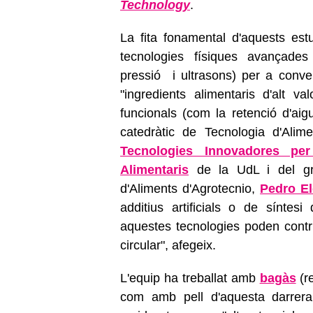
Technology
.
La fita fonamental d'aquests estud
tecnologies físiques avançade
pressió i ultrasons) per a conver
"ingredients alimentaris d'alt va
funcionals (com la retenció d'aigu
catedràtic de Tecnologia d'Alim
Tecnologies Innovadores per
Alimentaris
de la UdL i del gr
d'Aliments d'Agrotecnio,
Pedro El
additius artificials o de síntes
aquestes tecnologies poden contr
circular", afegeix.
L'equip ha treballat amb
bagàs
(r
com amb pell d'aquesta darrera 