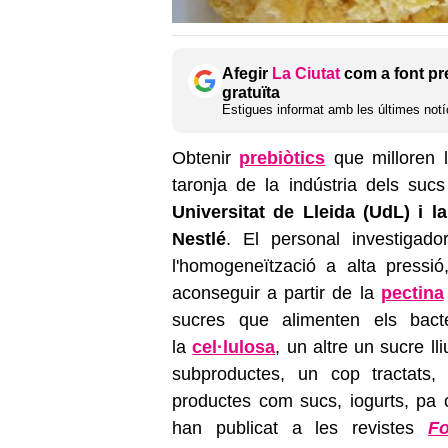
Afegir
La Ciutat
com a font pr
gratuïta
Estigues informat amb les últimes notíc
Obtenir
prebiòtics
que milloren l
taronja de la indústria dels su
Universitat de Lleida (UdL) i l
Nestlé
. El personal investigado
l'homogeneïtzació a alta pressi
aconseguir a partir de la
pectina
sucres que alimenten els bacter
la
cel·lulosa
, un altre un sucre l
subproductes, un cop tractats
productes com sucs, iogurts, pa o 
han publicat a les revistes
F