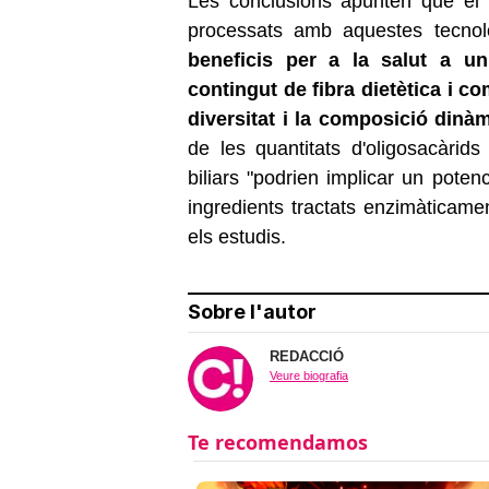
Les conclusions apunten que el b
processats amb aquestes tecno
beneficis per a la salut a un
contingut de fibra dietètica i c
diversitat i la composició dinà
de les quantitats d'oligosacàrids 
biliars "podrien implicar un potenc
ingredients tractats enzimàticame
els estudis.
Sobre l'autor
REDACCIÓ
Veure biografia