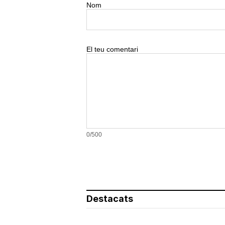
Nom
El teu comentari
0/500
Destacats