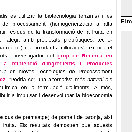
is és utilitzar la biotecnologia (enzims) i les
El m
s de processament (homogeneïtzació a alta
tir residus de la transformació de la fruita en
lor afegit amb propietats prebiòtiques, tecno-
a o d'oli) i antioxidants millorades", explica el
ents i investigador del
grup de Recerca en
 a l'Obtenció d'Ingredients i Productes
up en Noves Tecnologies de Processament
ez
. "Podria ser una alternativa més
natural
als
i química en la formulació d'aliments. A més,
ibuir a impulsar i desenvolupar la bioeconomia
esidus de premsatge) de poma i de taronja, així
fruita. Els resultats demostren que aquests