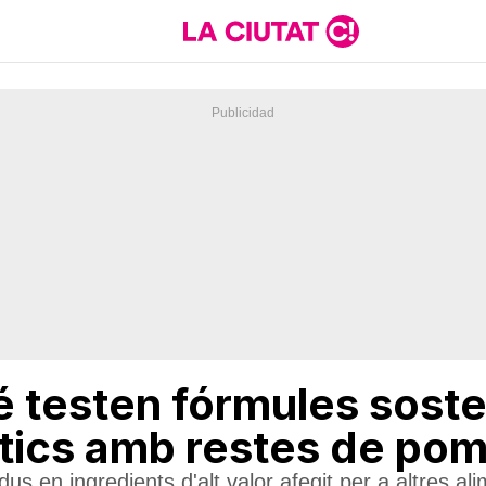
é testen fórmules soste
tics amb restes de poma
us en ingredients d'alt valor afegit per a altres a