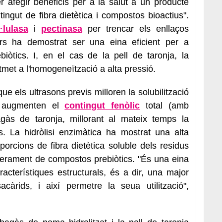
r afegir beneficis per a la salut a un producte
tingut de fibra dietètica i compostos bioactius".
·lulasa
i
pectinasa
per trencar els enllaços
ers ha demostrat ser una eina eficient per a
biòtics. I, en el cas de la pell de taronja, la
met a l'homogeneïtzació a alta pressió.
e els ultrasons previs milloren la solubilització
 i augmenten el
contingut fenòlic
total (amb
agàs de taronja, millorant al mateix temps la
rs. La hidròlisi enzimàtica ha mostrat una alta
porcions de fibra dietètica soluble dels residus
iberament de compostos prebiòtics. "És una eina
acterístiques estructurals, és a dir, una major
sacàrids, i així permetre la seua utilització",