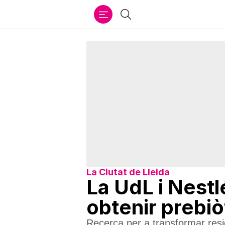
Ir
Cercar
al
contenido
La Ciutat de Lleida
La UdL i Nestl
obtenir prebiò
Recerca per a transformar resid