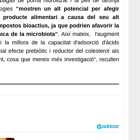
agàs de poma hidrolitzat i la pell de taronja
logies
"mostren un alt potencial per afegir
 producte alimentari a causa del seu alt
ompostos bioactius, ja que podrien afavorir la
mica de la microbiota"
. Així mateix, l'augment
i la millora de la capacitat d'adsorció d'àcids
ial efecte prebiòtic i reductor del colesterol als
nt, cosa que mereix més investigació", recullen