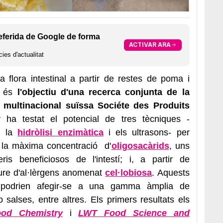
eferida de Google de forma
ACTIVAR ARA
ies d'actualitat
a flora intestinal a partir de restes de poma i
cs és
l'objectiu d'una recerca conjunta de la
a multinacional suïssa Sociéte des Produits
r ha testat el potencial de tres tècniques -
ó, la
hidròlisi enzimàtica
i els ultrasons- per
la màxima concentració d'
oligosacàrids
, uns
is beneficiosos de l'intestí; i, a partir de
liure d'al·lèrgens anomenat
cel·lobiosa
. Aquests
, podrien afegir-se a una gamma àmplia de
salses, entre altres. Els primers resultats els
ood Chemistry
i
LWT Food Science and