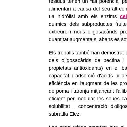
residus tenen un "alt potencial pe
alimentari a causa del seu alt con
La hidròlisi amb els enzims
cel
químics dels subproductes fruit
extreure'n nous oligosacàrids pre
quantitat augmenta si abans es sot
Els treballs també han demostrat qu
dels oligosacàrids de pectina
propietats antioxidants) en el b
capacitat d'adsorció d'àcids bilia
eficiència en l'augment de les pro
de poma i taronja mitjançant l'all
eficient per modular les seues car
solubilitat i concentració d'oligo
subratlla Elez.