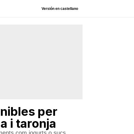
Versión en castellano
nibles per
 i taronja
liments com iogurts o sucs