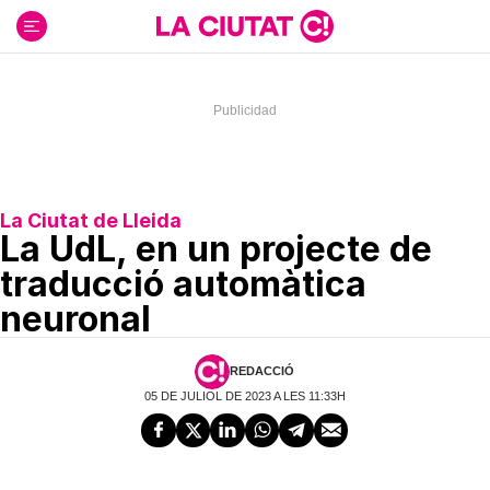
Ir
al
contenido
La Ciutat de Lleida
La UdL, en un projecte de
traducció automàtica
neuronal
REDACCIÓ
05 DE JULIOL DE 2023 A LES 11:33H