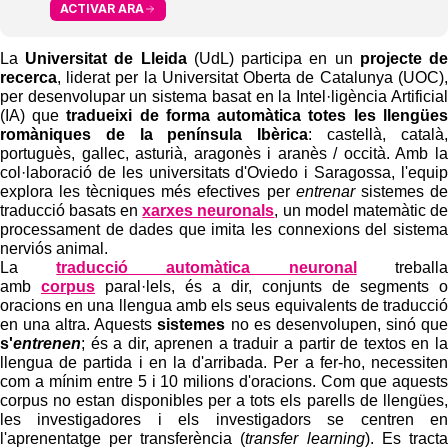
ACTIVAR ARA
La
Universitat de Lleida
(UdL) participa en un
projecte de
recerca
, liderat per la Universitat Oberta de Catalunya (UOC),
per desenvolupar un sistema basat en la Intel·ligència Artificial
(IA) que
tradueixi de forma automàtica totes les llengües
romàniques de la península Ibèrica
: castellà, català,
portuguès, gallec, asturià, aragonès i aranès / occità. Amb la
col·laboració de les universitats d'Oviedo i Saragossa, l'equip
explora les tècniques més efectives per
entrenar
sistemes de
traducció basats en
xarxes neuronals
, un model matemàtic de
processament de dades que imita les connexions del sistema
nerviós animal.
La
traducció automàtica neuronal
treballa
amb
corpus
paral·lels, és a dir, conjunts de segments o
oracions en una llengua amb els seus equivalents de traducció
en una altra. Aquests
sistemes
no es desenvolupen, sinó que
s'
entrenen
; és a dir, aprenen a traduir a partir de textos en la
llengua de partida i en la d'arribada. Per a fer-ho, necessiten
com a mínim entre 5 i 10 milions d'oracions. Com que aquests
corpus no estan disponibles per a tots els parells de llengües,
les investigadores i els investigadors se centren en
l'aprenentatge per transferència (
transfer learning
). Es tracta