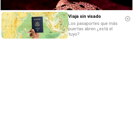
Viaja sin visado
Los pasaportes que más
puertas abren ¿está el
tuyo?
Belleza indomable
El diamante que simboliza la feminidad
indomable