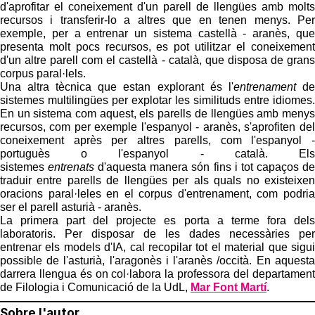
d'aprofitar el coneixement d'un parell de llengües amb molts
recursos i transferir-lo a altres que en tenen menys. Per
exemple, per a entrenar un sistema castellà - aranès, que
presenta molt pocs recursos, es pot utilitzar el coneixement
d'un altre parell com el castellà - català, que disposa de grans
corpus paral·lels.
Una altra tècnica que estan explorant és l'
entrenament
de
sistemes multilingües per explotar les similituds entre idiomes.
En un sistema com aquest, els parells de llengües amb menys
recursos, com per exemple l'espanyol - aranès, s'aprofiten del
coneixement après per altres parells, com l'espanyol -
portuguès o l'espanyol - català. Els
sistemes
entrenats
d'aquesta manera són fins i tot capaços de
traduir entre parells de llengües per als quals no existeixen
oracions paral·leles en el corpus d'entrenament, com podria
ser el parell asturià - aranès.
La primera part del projecte es porta a terme fora dels
laboratoris. Per disposar de les dades necessàries per
entrenar els models d'IA, cal recopilar tot el material que sigui
possible de l'asturià, l'aragonès i l'aranès /occità. En aquesta
darrera llengua és on col·labora la professora del departament
de Filologia i Comunicació de la UdL,
Mar Font Martí
.
Sobre l'autor