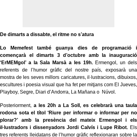
De dimarts a dissabte, el ritme no s’atura
Lo Memefest també guanya dies de programació i
començarà el dimarts 3 d’octubre amb la inauguració
‘ErMEMgol’ a la Sala Marsà a les 19h.
Ermengol, un dels
referents de l’humor gràfic del nostre país, exposarà una
mostra de les seves millors caricatures, il·lustracions, dibuixos,
escultures i poesia visual que ha fet per mitjans com El Jueves,
Playboy, Segre, Diari d’Andorra, La Mañana o Núvol.
Posteriorment,
a les 20h a La Soll, es celebrarà una taula
rodona sota el títol ‘Riure per informar o informar per no
plorar?’ amb la presència del mateix Ermengol i els
il·lustradors i dissenyadors Jordi Calvís i Lupe Ribot.
Els
tres referents lleidatans de l’humor gràfic reflexionaran sobre la