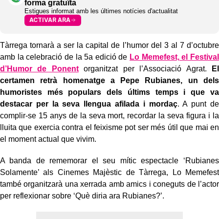
forma gratuïta
Estigues informat amb les últimes notícies d'actualitat
ACTIVAR ARA
Tàrrega tornarà a ser la capital de l’humor del 3 al 7 d’octubre
amb la celebració de la 5a edició de
Lo Memefest, el Festival
d’Humor de Ponent
organitzat per l’Associació Agrat.
El
certamen retrà homenatge a Pepe Rubianes, un dels
humoristes més populars dels últims temps i que va
destacar per la seva llengua afilada i mordaç
. A punt de
complir-se 15 anys de la seva mort, recordar la seva figura i la
lluita que exercia contra el feixisme pot ser més útil que mai en
el moment actual que vivim.
A banda de rememorar el seu mític espectacle ‘Rubianes
Solamente’ als Cinemes Majèstic de Tàrrega, Lo Memefest
també organitzarà una xerrada amb amics i coneguts de l’actor
per reflexionar sobre ‘Què diria ara Rubianes?’.