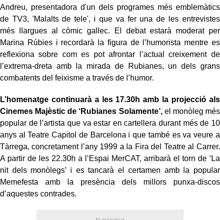
Andreu, presentadora d'un dels programes més emblemàtics
de TV3, 'Malalts de tele', i que va fer una de les entrevistes
més llargues al còmic gallec. El debat estarà moderat per
Marina Rúbies i recordarà la figura de l’humorista mentre es
reflexiona sobre com es pot afrontar l’actual creixement de
l’extrema-dreta amb la mirada de Rubianes, un dels grans
combatents del feixisme a través de l’humor.
L’homenatge continuarà a les 17.30h amb la projecció als
Cinemes Majèstic de ‘Rubianes Solamente’,
el monòleg més
popular de l’artista que va estar en cartellera durant més de 10
anys al Teatre Capitol de Barcelona i que també es va veure a
Tàrrega, concretament l’any 1999 a la Fira del Teatre al Carrer.
A partir de les 22.30h a l’Espai MerCAT, arribarà el torn de ‘La
nit dels monòlegs’ i es tancarà el certamen amb la popular
Memefesta amb la presència dels millors punxa-discos
d’aquestes contrades.