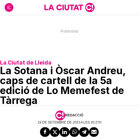
Ir
al
contenido
La Ciutat de Lleida
La Sotana i Òscar Andreu,
caps de cartell de la 5a
edició de Lo Memefest de
Tàrrega
REDACCIÓ
19 DE SETEMBRE DE 2023 A LES 20:27H