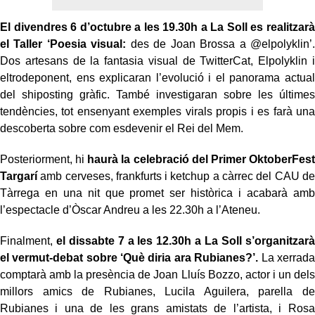
El divendres 6 d’octubre a les 19.30h a La Soll es realitzarà
el Taller ‘Poesia visual:
des de Joan Brossa a @elpolyklin’.
Dos artesans de la fantasia visual de TwitterCat, Elpolyklin i
eltrodeponent, ens explicaran l’evolució i el panorama actual
del shiposting gràfic. També investigaran sobre les últimes
tendències, tot ensenyant exemples virals propis i es farà una
descoberta sobre com esdevenir el Rei del Mem.
Posteriorment, hi
haurà la celebració del Primer OktoberFest
Targarí
amb cerveses, frankfurts i ketchup a càrrec del CAU de
Tàrrega en una nit que promet ser històrica i acabarà amb
l’espectacle d’Òscar Andreu a les 22.30h a l’Ateneu.
Finalment,
el dissabte 7 a les 12.30h a La Soll s’organitzarà
el vermut-debat sobre ‘Què diria ara Rubianes?’.
La xerrada
comptarà amb la presència de Joan Lluís Bozzo, actor i un dels
millors amics de Rubianes, Lucila Aguilera, parella de
Rubianes i una de les grans amistats de l’artista, i Rosa