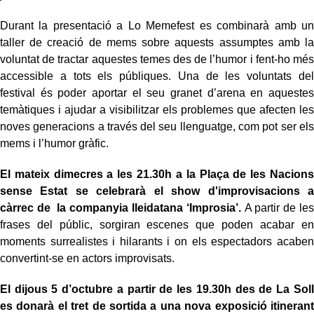
Durant la presentació a Lo Memefest es combinarà amb un
taller de creació de mems sobre aquests assumptes amb la
voluntat de tractar aquestes temes des de l’humor i fent-ho més
accessible a tots els públiques. Una de les voluntats del
festival és poder aportar el seu granet d’arena en aquestes
temàtiques i ajudar a visibilitzar els problemes que afecten les
noves generacions a través del seu llenguatge, com pot ser els
mems i l’humor gràfic.
El mateix dimecres a les 21.30h a la Plaça de les Nacions
sense Estat se celebrarà el show d'improvisacions a
càrrec de la companyia lleidatana ‘Improsia’.
A partir de les
frases del públic, sorgiran escenes que poden acabar en
moments surrealistes i hilarants i on els espectadors acaben
convertint-se en actors improvisats.
El dijous 5 d’octubre a partir de les 19.30h des de La Soll
es donarà el tret de sortida a una nova exposició itinerant