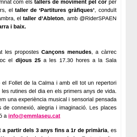
lumnat com els
tallers de moviment pel cor
per
urs, el
taller de ‘Partitures gràfiques’
, conduït
ambra, el
taller d’Ableton
, amb @RiderSPAEN
rra i baix.
at les propostes
Cançons menudes
, a càrrec
lloc el
dijous 25
a les 17.30 hores a la Sala
l Follet de la Calma i amb ell tot un repertori
es rutines del dia en els primers anys de vida.
rem una experiència musical i sensorial pensada
 de connexió, alegria i imaginació. Les places
ió a
info@emmlaseu.cat
at
a partir dels 3 anys fins a 1r de primària
, es