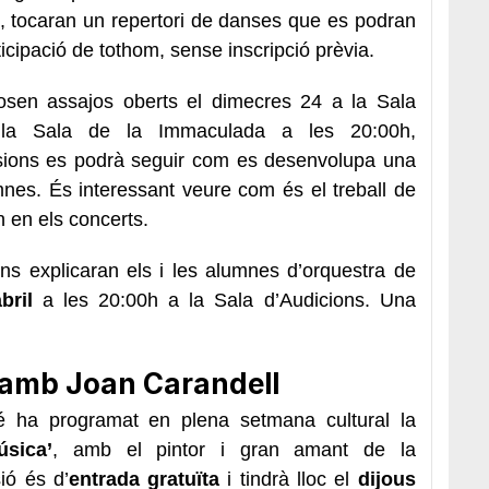
s, tocaran un repertori de danses que es podran
rticipació de tothom, sense inscripció prèvia.
sen assajos oberts el dimecres 24 a la Sala
 la Sala de la Immaculada a les 20:00h,
sions es podrà seguir com es desenvolupa una
mnes. És interessant veure com és el treball de
n en els concerts.
ns explicaran els i les alumnes d’orquestra de
bril
a les 20:00h a la Sala d’Audicions. Una
a amb Joan Carandell
 ha programat en plena setmana cultural la
úsica’
, amb el pintor i gran amant de la
ió és d’
entrada gratuïta
i tindrà lloc el
dijous