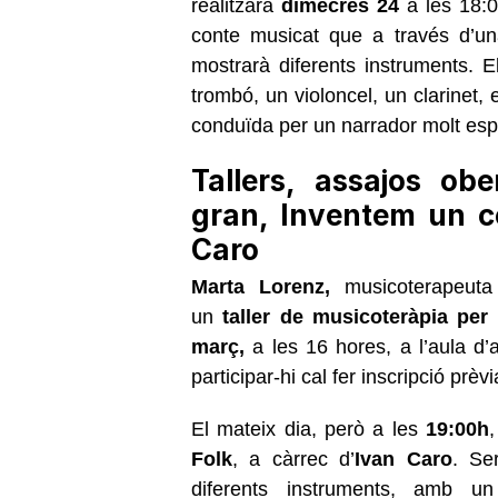
realitzarà
dimecres 24
a les 18:0
conte musicat que a través d’una 
mostrarà diferents instruments.
trombó, un violoncel, un clarinet, 
conduïda per un narrador molt esp
Tallers, assajos ob
gran, Inventem un c
Caro
Marta Lorenz,
musicoterapeuta
un
taller de musicoteràpia per
març,
a les 16 hores, a l’aula d
participar-hi cal fer inscripció prèv
El mateix dia, però a les
19:00h
Folk
, a càrrec d’
Ivan Caro
. Se
diferents instruments, amb un