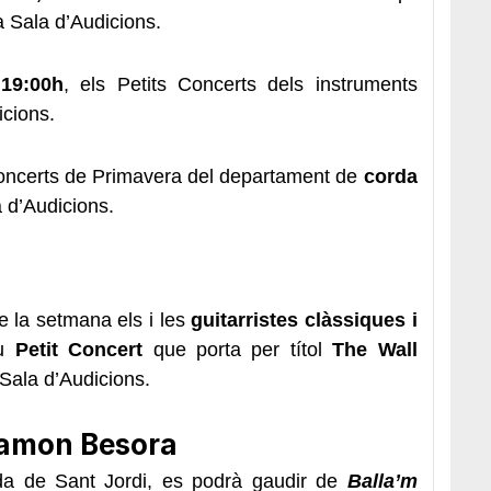
la Sala d’Audicions.
 19:00h
, els Petits Concerts dels instruments
icions.
oncerts de Primavera del departament de
corda
a d’Audicions.
e la setmana els i les
guitarristes clàssiques i
eu
Petit Concert
que porta per títol
The Wall
 Sala d’Audicions.
Ramon Besora
da de Sant Jordi, es podrà gaudir de
Balla’m