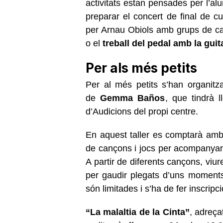
activitats estan pensades per l’a
preparar el concert de final de c
per Arnau Obiols amb grups de c
o el
treball del pedal amb la guita
Per als més petits
Per al més petits s’han organitz
de
Gemma Baños
, que tindrà 
d’Audicions del propi centre.
En aquest taller es comptarà amb e
de cançons i jocs per acompanyar l
A partir de diferents cançons, viu
per gaudir plegats d’uns moments
són limitades i s’ha de fer inscripc
“La malaltia de la Cinta”
, adreç