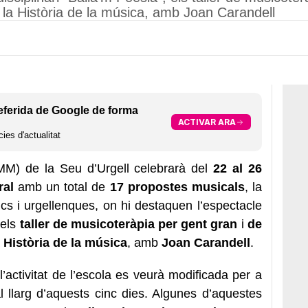
la Història de la música, amb Joan Carandell
eferida de Google de forma
ACTIVAR ARA
ies d'actualitat
MM) de la Seu d’Urgell celebrarà del
22 al 26
ral
amb un total de
17 propostes musicals
, la
ncs i urgellenques, on hi destaquen l’espectacle
 els
taller de musicoteràpia per gent gran
i
de
a
Història de la música
, amb
Joan Carandell
.
l’activitat de l’escola es veurà modificada per a
 al llarg d’aquests cinc dies. Algunes d’aquestes