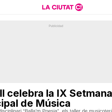
l celebra la IX Setmana
cipal de Música
isciplinari “Balla’m Poesia”, els taller de musicote