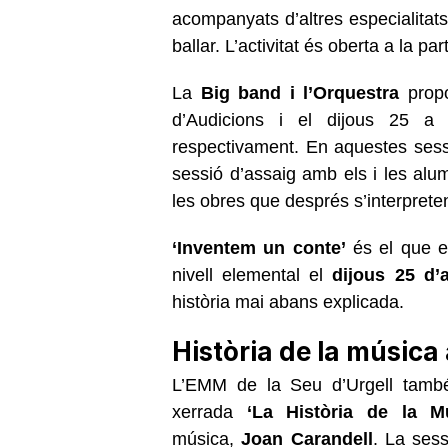
acompanyats d’altres especialitat
ballar. L’activitat és oberta a la pa
La
Big band i l’Orquestra
propo
d’Audicions i el dijous 25 a
respectivament. En aquestes ses
sessió d’assaig amb els i les alu
les obres que després s’interprete
‘Inventem un conte’
és el que e
nivell elemental el
dijous 25 d’a
història mai abans explicada.
Història de la músic
L’EMM de la Seu d’Urgell també
xerrada
‘La Història de la M
música,
Joan Carandell
. La sess