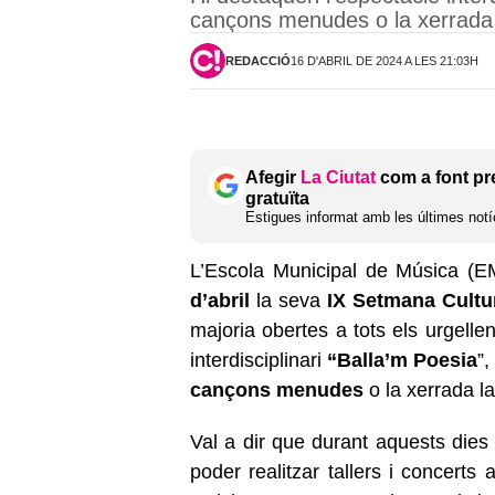
cançons menudes o la xerrada 
REDACCIÓ
16 D'ABRIL DE 2024 A LES 21:03H
Afegir
La Ciutat
com a font pr
gratuïta
Estigues informat amb les últimes notíc
L’Escola Municipal de Música (E
d’abril
la seva
IX Setmana Cultu
majoria obertes a tots els urgelle
interdisciplinari
“Balla’m Poesia
”,
cançons menudes
o la xerrada l
Val a dir que durant aquests dies 
poder realitzar tallers i concerts