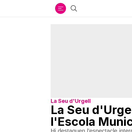
Ir
Cercar
al
contenido
La Seu d'Urgell
La Seu d'Urgel
l'Escola Muni
Hi destaquen l’espectacle interd