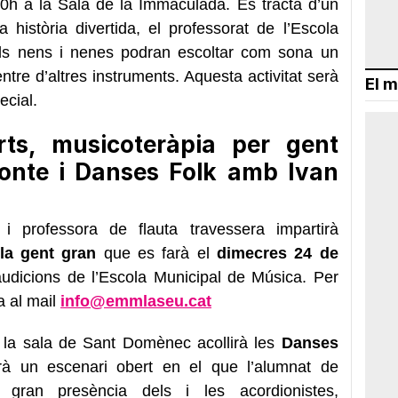
0h a la Sala de la Immaculada. Es tracta d’un
història divertida, el professorat de l’Escola
 Els nens i nenes podran escoltar com sona un
entre d’altres instruments. Aquesta activitat serà
El m
ecial.
erts, musicoteràpia per gent
onte i Danses Folk amb Ivan
 i professora de flauta travessera impartirà
 la gent gran
que es farà el
dimecres 24 de
’audicions de l’Escola Municipal de Música. Per
ia al mail
info@emmlaseu.cat
, la sala de Sant Domènec acollirà les
Danses
rà un escenari obert en el que l’alumnat de
 gran presència dels i les acordionistes,