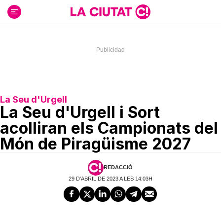
Ir
al
contenido
La Seu d'Urgell
La Seu d'Urgell i Sort
acolliran els Campionats del
Món de Piragüisme 2027
REDACCIÓ
29 D'ABRIL DE 2023 A LES 14:03H