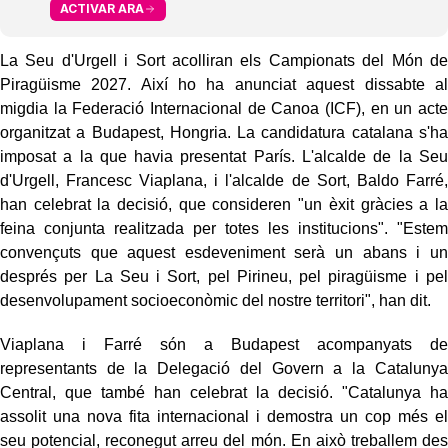
ACTIVAR ARA
La Seu d'Urgell i Sort acolliran els Campionats del Món de
Piragüisme 2027. Així ho ha anunciat aquest dissabte al
migdia la Federació Internacional de Canoa (ICF), en un acte
organitzat a Budapest, Hongria. La candidatura catalana s'ha
imposat a la que havia presentat París. L'alcalde de la Seu
d'Urgell, Francesc Viaplana, i l'alcalde de Sort, Baldo Farré,
han celebrat la decisió, que consideren "un èxit gràcies a la
feina conjunta realitzada per totes les institucions". "Estem
convençuts que aquest esdeveniment serà un abans i un
després per La Seu i Sort, pel Pirineu, pel piragüisme i pel
desenvolupament socioeconòmic del nostre territori", han dit.
Viaplana i Farré són a Budapest acompanyats de
representants de la Delegació del Govern a la Catalunya
Central, que també han celebrat la decisió. "Catalunya ha
assolit una nova fita internacional i demostra un cop més el
seu potencial, reconegut arreu del món. En això treballem des