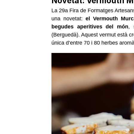
Novetat: Vermouth M
La 29a Fira de Formatges Artesans
una novetat:
el Vermouth Murc
begudes aperitives del món
, 
(Berguedà). Aquest vermut està cre
única d’entre 70 i 80 herbes aromà