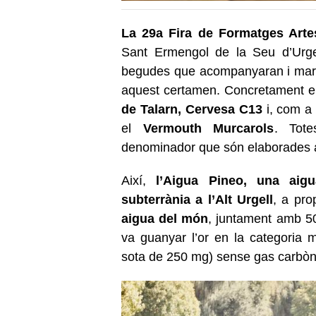
La 29a Fira de Formatges Arte
Sant Ermengol de la Seu d’Urge
begudes que acompanyaran i mari
aquest certamen. Concretament els 
de Talarn, Cervesa C13
i, com a 
el
Vermouth Murcarols
. Tot
denominador que són elaborades a
Així,
l’Aigua Pineo, una aig
subterrània a l’Alt Urgell
, a pro
aigua del món
, juntament amb 50
va guanyar l’or en la categoria m
sota de 250 mg) sense gas carbòni