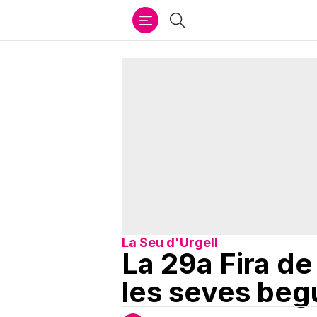
Ir
Cercar
al
contenido
La Seu d'Urgell
La 29a Fira de
les seves be