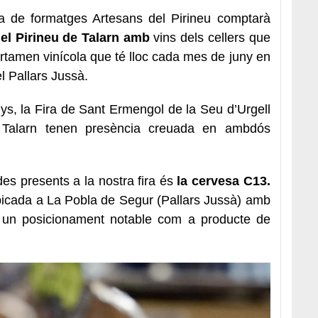
ra de formatges Artesans del Pirineu comptarà
 del Pirineu de Talarn amb
vins dels cellers que
rtamen vinícola que té lloc cada mes de juny en
l Pallars Jussà.
ys, la Fira de Sant Ermengol de la Seu d’Urgell
e Talarn tenen presència creuada en ambdós
es presents a la nostra fira és
la cervesa C13.
bicada a La Pobla de Segur (Pallars Jussà) amb
 un posicionament notable com a producte de