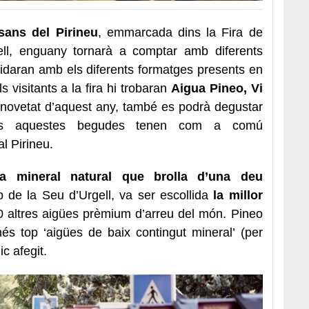
sans del Pirineu
, emmarcada dins la Fira de
ll, enguany tornarà a comptar amb diferents
daran amb els diferents formatges presents en
visitants a la fira hi trobaran
Aigua Pineo, Vi
novetat d’aquest any, també es podrà degustar
es aquestes begudes tenen com a comú
l Pirineu.
ua mineral natural que brolla d’una deu
p de la Seu d’Urgell, va ser escollida
la millor
 altres aigües prèmium d’arreu del món. Pineo
és top ‘aigües de baix contingut mineral’ (per
c afegit.