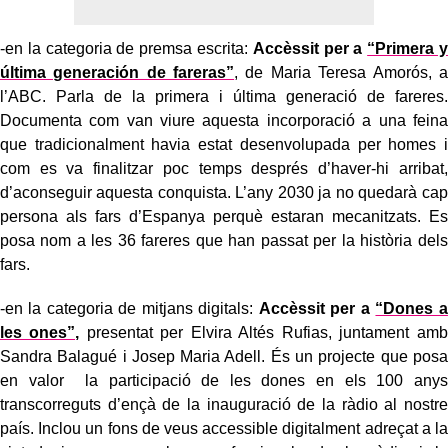
-en la categoria de premsa escrita:
Accèssit per a
“Primera y
última generación de fareras”
, de Maria Teresa Amorós, a
l’ABC. Parla de la primera i última generació de fareres.
Documenta com van viure aquesta incorporació a una feina
que tradicionalment havia estat desenvolupada per homes i
com es va finalitzar poc temps després d’haver-hi arribat,
d’aconseguir aquesta conquista. L’any 2030 ja no quedarà cap
persona als fars d’Espanya perquè estaran mecanitzats. Es
posa nom a les 36 fareres que han passat per la història dels
fars.
-en la categoria de mitjans digitals:
Accèssit per a
“Dones a
les ones”,
presentat per Elvira Altés Rufias, juntament amb
Sandra Balagué i Josep Maria Adell. És un projecte que posa
en valor la participació de les dones en els 100 anys
transcorreguts d’ençà de la inauguració de la ràdio al nostre
país. Inclou un fons de veus accessible digitalment adreçat a la