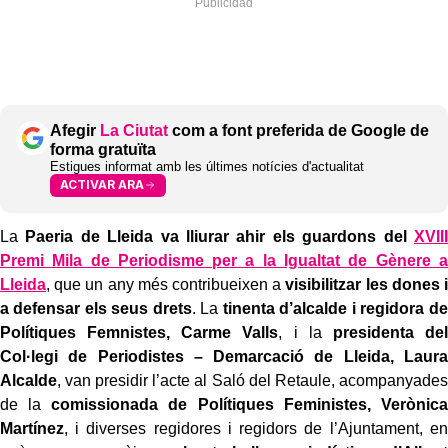
Afegir
La Ciutat
com a font preferida de Google de
forma gratuïta
Estigues informat amb les últimes notícies d'actualitat
ACTIVAR ARA
La
Paeria de Lleida va lliurar ahir els guardons del
XVIII
Premi Mila de Periodisme per a la Igualtat de Gènere a
Lleida
, que un any més contribueixen a
visibilitzar les dones i
a defensar els seus drets
. La
tinenta d’alcalde i regidora de
Polítiques Femnistes, Carme Valls
, i la
presidenta del
Col·legi de Periodistes – Demarcació de Lleida, Laura
Alcalde
, van presidir l’acte al Saló del Retaule, acompanyades
de la
comissionada de Polítiques Feministes, Verònica
Martínez
, i diverses regidores i regidors de l’Ajuntament, en