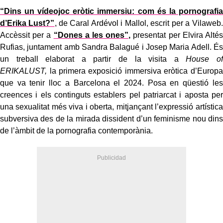
“Dins un vídeojoc eròtic immersiu: com és la pornografia
d’Erika Lust?”
, de Caral Ardévol i Mallol, escrit per a Vilaweb.
Accèssit per a
“Dones a les ones”,
presentat per Elvira Altés
Rufias, juntament amb Sandra Balagué i Josep Maria Adell. És
un treball elaborat a partir de la visita a
House of
ERIKALUST,
la primera exposició immersiva eròtica d’Europa
que va tenir lloc a Barcelona el 2024. Posa en qüestió les
creences i els continguts establers pel patriarcat i aposta per
una sexualitat més viva i oberta, mitjançant l’expressió artística
subversiva des de la mirada dissident d’un feminisme nou dins
de l’àmbit de la pornografia contemporània.