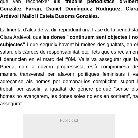
què van reconèixer
els treballs periodístics d’Albert
González Farran, Daniel Domínguez Rodríguez, Clara
Ardévol i Mallol i Estela Busoms González.
La tinenta d’alcalde va dir, reproduint una frase de la periodista
Clara Ardévol, que
les dones “continuem sent objectes i no
subjectes”
i que segueix havent-hi moltes desigualtats, en el
salari, els càrrecs de responsabilitat, etc., fets que es reclamen
i denuncien en el marc del #8M. Valls va assegurar que la
Paeria, com a govern progressista, està compromesa de
manera transversal per afavorir polítiques feministes i va
adreçar-se als homes per demanar-los complicitat, suport i
treball per assolir la igualtat de gènere perquè “sense els
homes no avançarem, les dones soles no ens en sortirem”, ha
assegurat.