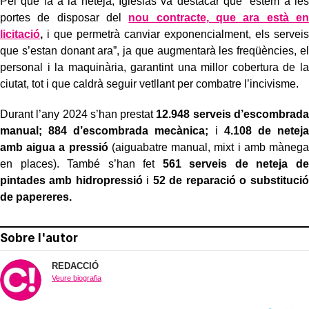
Pel que fa a la neteja, Iglesias va destacar que “estem a les
portes de disposar del
nou contracte, que ara està en
licitació
,
i que permetrà canviar exponencialment, els serveis
que s’estan donant ara”, ja que augmentarà les freqüències, el
personal i la maquinària, garantint una millor cobertura de la
ciutat, tot i que caldrà seguir vetllant per combatre l’incivisme.
Durant l’any 2024 s’han prestat
12.948 serveis d’escombrada
manual; 884 d’escombrada mecànica;
i
4.108 de neteja
amb aigua a pressió
(aiguabatre manual, mixt i amb mànega
en places). També s’han fet
561 serveis de neteja de
pintades amb hidropressió
i
52 de reparació o substitució
de papereres.
Sobre l'autor
REDACCIÓ
Veure biografia