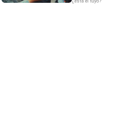
¿está el tuyo?
Belleza indomable
El diamante que simboliza la feminidad
indomable