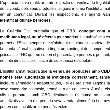
L'operació es va realitzar amb l'objectiu de verificar la legalitat
de la venda dels seus productes, segons informa l'institut armat
en un comunicat. Durant les inspeccions, els agents
van
identificar quinze persones.
La Guàrdia Civil subratlla que el
CBD, conegut com a
marihuana legal, no té efectes psicoactius.
La substància es
permet a l'Estat sempre que s'obtingui del cànem --varietat de
la planta cànnabis sativa-- i tingui un contingut del component
psicoactiu THC que no superi el percentatge permès i, per tant,
no entri dins la classificació de substància estupefaent.
L'institut armat recorda que
la venda de productes amb CBD
només està autoritzada si s'etiqueta correctament,
sense
incloure afirmacions terapèutiques, i si es registren segons la
seva categoria: cosmètic, aromàtic o de col·lecció. A més, els
olis o preparats amb CBD destinats a ús humà no estan
autoritzats avui en dia per a la seva venda alimentària i només
poden comercialitzar-se per a ús extern.