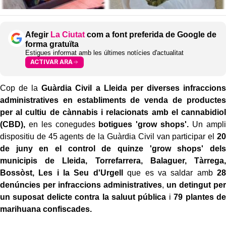
Afegir
La Ciutat
com a font preferida de Google de
forma gratuïta
Estigues informat amb les últimes notícies d'actualitat
ACTIVAR ARA
Cop de la
Guàrdia Civil a Lleida per diverses infraccions
administratives en establiments de venda de productes
per al cultiu de cànnabis i relacionats amb el cannabidiol
(CBD),
en les conegudes
botigues 'grow shops'.
Un ampli
dispositiu de 45 agents de la Guàrdia Civil van participar el
20
de juny en el control de quinze 'grow shops' dels
municipis de Lleida, Torrefarrera, Balaguer, Tàrrega,
Bossòst, Les i la Seu d'Urgell
que es va saldar amb
28
denúncies per infraccions administratives
,
un detingut per
un suposat delicte contra la saluut pública
i
79 plantes de
marihuana confiscades.