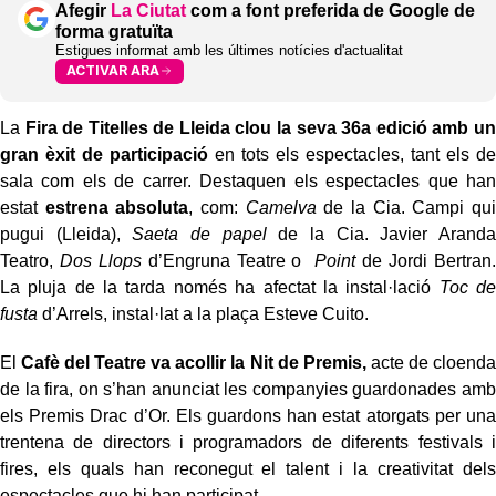
Afegir
La Ciutat
com a font preferida de Google de
forma gratuïta
Estigues informat amb les últimes notícies d'actualitat
ACTIVAR ARA
La
Fira de Titelles de Lleida clou la seva 36a edició amb un
gran èxit de participació
en tots els espectacles, tant els de
sala com els de carrer. Destaquen els espectacles que han
estat
estrena absoluta
, com:
Camelva
de la Cia. Campi qui
pugui (Lleida),
Saeta de papel
de la Cia. Javier Aranda
Teatro,
Dos Llops
d’Engruna Teatre o
Point
de Jordi Bertran.
La pluja de la tarda només ha afectat la instal·lació
Toc de
fusta
d’Arrels, instal·lat a la plaça Esteve Cuito.
El
Cafè del Teatre va acollir la Nit de Premis,
acte de cloenda
de la fira, on s’han anunciat les companyies guardonades amb
els Premis Drac d’Or. Els guardons han estat atorgats per una
trentena de directors i programadors de diferents festivals i
fires, els quals han reconegut el talent i la creativitat dels
espectacles que hi han participat.