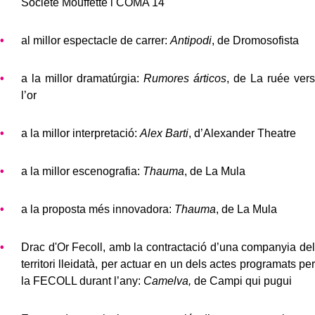
Société Mouffette i COMA 14
al millor espectacle de carrer:
Antipodi
, de Dromosofista
a la millor dramatúrgia:
Rumores árticos
, de La ruée vers
l’or
a la millor interpretació:
Alex Barti
, d’Alexander Theatre
a la millor escenografia:
Thauma
, de La Mula
a la proposta més innovadora:
Thauma
, de La Mula
Drac d'Or Fecoll, amb la contractació d’una companyia del
territori lleidatà, per actuar en un dels actes programats per
la FECOLL durant l’any:
Camelva,
de Campi qui pugui