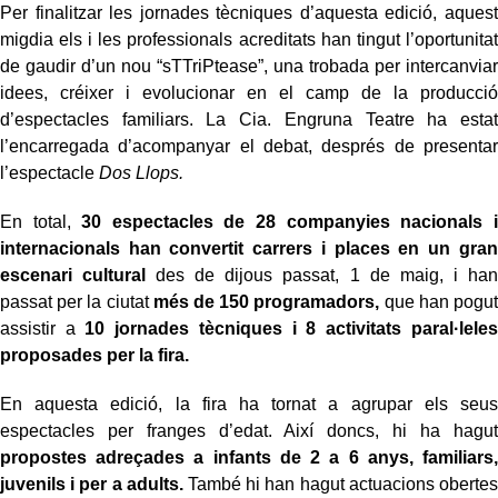
Per finalitzar les jornades tècniques d’aquesta edició, aquest
migdia els i les professionals acreditats han tingut l’oportunitat
de gaudir d’un nou “sTTriPtease”, una trobada per intercanviar
idees, créixer i evolucionar en el camp de la producció
d’espectacles familiars. La Cia. Engruna Teatre ha estat
l’encarregada d’acompanyar el debat, després de presentar
l’espectacle
Dos Llops.
En total,
30 espectacles de 28 companyies nacionals i
internacionals han convertit carrers i places en un gran
escenari cultural
des de dijous passat, 1 de maig, i han
passat per la ciutat
més de 150 programadors,
que han pogut
assistir a
10 jornades tècniques i 8 activitats paral·leles
proposades per la fira.
En aquesta edició, la fira ha tornat a agrupar els seus
espectacles per franges d’edat. Així doncs, hi ha hagut
propostes adreçades a infants de 2 a 6 anys, familiars,
juvenils i per a adults.
També hi han hagut actuacions obertes