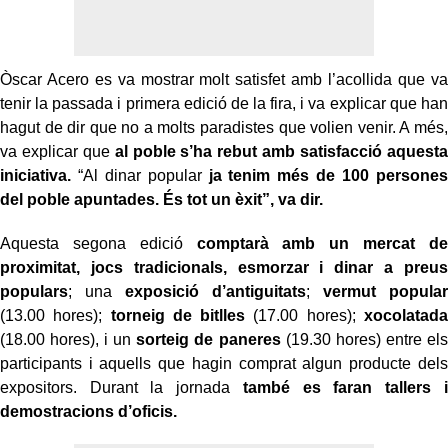
Òscar Acero es va mostrar molt satisfet amb l’acollida que va
tenir la passada i primera edició de la fira, i va explicar que han
hagut de dir que no a molts paradistes que volien venir. A més,
va explicar que
al poble s’ha rebut amb satisfacció aquesta
iniciativa.
“Al dinar popular
ja tenim més de 100 persones
del poble apuntades. És tot un èxit”, va dir.
Aquesta segona edició
comptarà amb un mercat de
proximitat, jocs tradicionals, esmorzar i dinar a preus
populars
; una
exposició d’antiguitats
;
vermut popular
(13.00 hores);
torneig de bitlles
(17.00 hores);
xocolatada
(18.00 hores), i un
sorteig de paneres
(19.30 hores) entre els
participants i aquells que hagin comprat algun producte dels
expositors. Durant la jornada
també es faran tallers i
demostracions d’oficis.