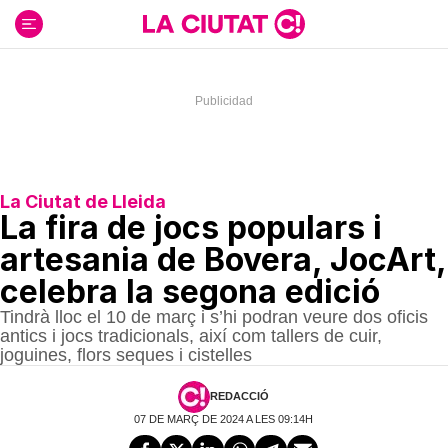
Ir
al
contenido
La Ciutat de Lleida
La fira de jocs populars i
artesania de Bovera, JocArt,
celebra la segona edició
Tindrà lloc el 10 de març i s’hi podran veure dos oficis
antics i jocs tradicionals, així com tallers de cuir,
joguines, flors seques i cistelles
REDACCIÓ
07 DE MARÇ DE 2024 A LES 09:14H