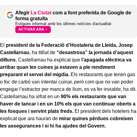
Afegir
La Ciutat
com a font preferida de Google de
forma gratuïta
Estigues informat amb les últimes notícies d'actualitat
ACTIVAR ARA
El
president de la Federació d’Hostaleria de Lleida, Josep
Castellarnau
, ha titllat de
“desastrosa” la jornada d’aquest
dilluns.
Castellarnau ha explicat que
l’apagada elèctrica va
arribar quan les cuines ja estaven a ple rendiment
preparant el servei del migdia.
Els restaurants que tenen gas
o foc de carbó van intentar cuinar, però com que no van poder
engegar l’extractor per manca de llum, es va fer inviable, ha dit.
Castellarnau ha xifrat en un
90% els restaurants que van
haver de tancar i en un 10% els que van continuar oberts a
les fosques i servint plats freds.
El president dels hotelers ha
explicat que ara hauran de
mirar quines pèrdues cobreixen
les assegurances i si hi ha ajudes del Govern.