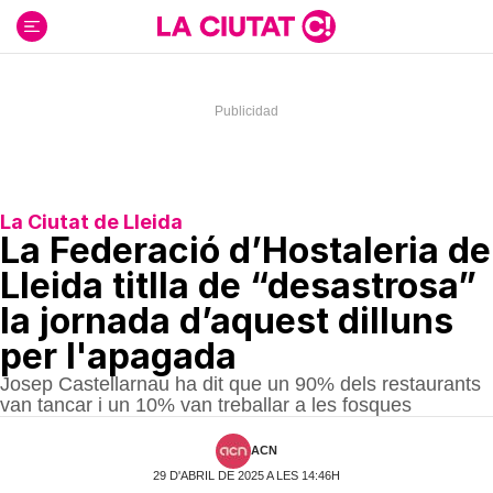
Ir
al
contenido
La Ciutat de Lleida
La Federació d’Hostaleria de
Lleida titlla de “desastrosa”
la jornada d’aquest dilluns
per l'apagada
Josep Castellarnau ha dit que un 90% dels restaurants
van tancar i un 10% van treballar a les fosques
ACN
29 D'ABRIL DE 2025 A LES 14:46H