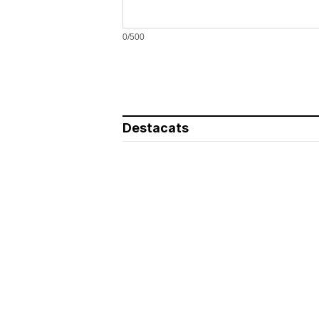
0/500
Destacats