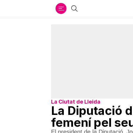
Ir
Cercar
al
contenido
La Ciutat de Lleida
La Diputació d
femení pel seu
El president de la Diputació, 