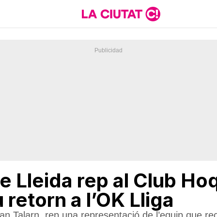
e Lleida rep al Club Ho
 retorn a l’OK Lliga
Joan Talarn, rep una representació de l’equip que r