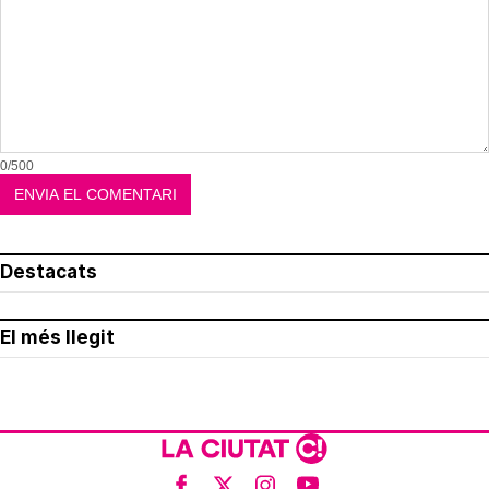
0/500
Destacats
El més llegit