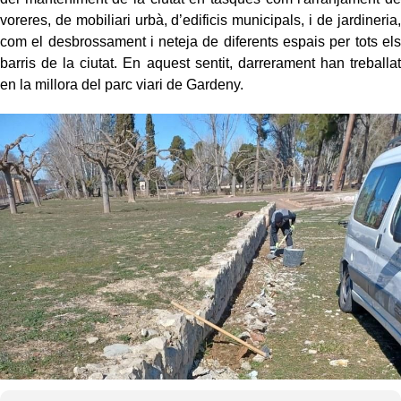
voreres, de mobiliari urbà, d’edificis municipals, i de jardineria,
com el desbrossament i neteja de diferents espais per tots els
barris de la ciutat. En aquest sentit, darrerament han treballat
en la millora del parc viari de Gardeny.