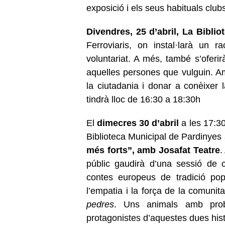
exposició i els seus habituals clubs
Divendres, 25 d’abril,
La Bibliot
Ferroviaris, on instal·larà un 
voluntariat. A més, també s’oferir
aquelles persones que vulguin. Amb
la ciutadania i donar a conèixer la
tindrà lloc de 16:30 a 18:30h
El
dimecres 30 d’abril
a les 17:3
Biblioteca Municipal de Pardinyes 
més forts”, amb Josafat Teatre
.
públic gaudirà d’una sessió de c
contes europeus de tradició pop
l’empatia i la força de la comuni
pedres
. Uns animals amb prob
protagonistes d’aquestes dues hist