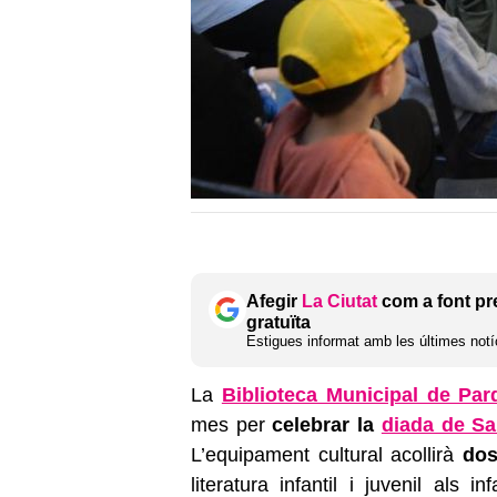
Afegir
La Ciutat
com a font pr
gratuïta
Estigues informat amb les últimes notíc
La
Biblioteca Municipal de Par
mes per
celebrar la
diada de Sa
L’equipament cultural acollirà
dos
literatura infantil i juvenil als 