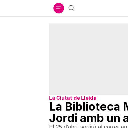
Ir
Cercar
al
contenido
La Ciutat de Lleida
La Biblioteca 
Jordi amb un ab
El 25 d’abril sortirà al carrer 