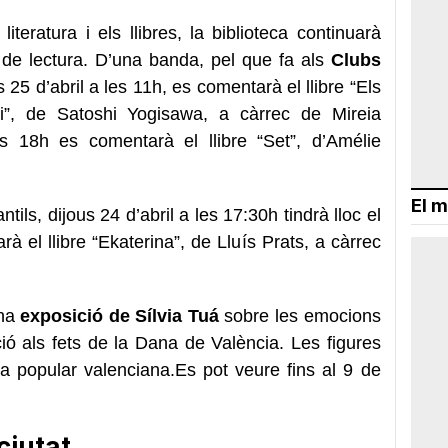
iteratura i els llibres, la biblioteca continuarà
 de lectura. D’una banda, pel que fa als
Clubs
s 25 d’abril a les 11h, es comentarà el llibre “Els
ki”, de Satoshi Yogisawa, a càrrec de Mireia
es 18h es comentarà el llibre “Set”, d’Amélie
El m
ntils, dijous 24 d’abril a les 17:30h tindrà lloc el
 el llibre “Ekaterina”, de Lluís Prats, a càrrec
una
exposició de Sílvia Tuá
sobre les emocions
ció als fets de la Dana de València. Les figures
a popular valenciana.Es pot veure fins al 9 de
ciutat