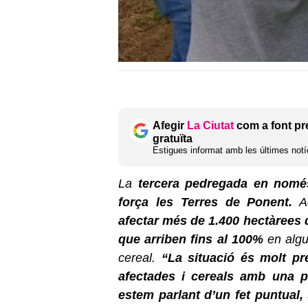
Afegir
La Ciutat
com a font pr
gratuïta
Estigues informat amb les últimes notíc
La
tercera pedregada en nomé
força les Terres de Ponent.
Aq
afectar més de 1.400 hectàrees d
que arriben fins al 100%
en algu
cereal.
“La situació és molt pr
afectades i cereals amb una p
estem parlant d’un fet puntual,