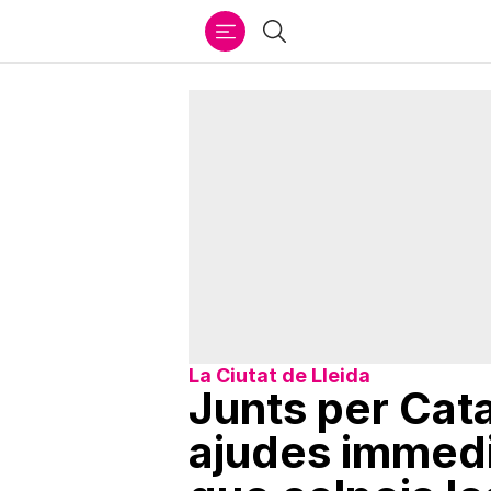
Ir
Cercar
al
contenido
La Ciutat de Lleida
Junts per Cata
ajudes immedi