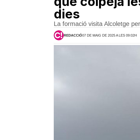
que colpeja l
dies
La formació visita Alcoletge pe
REDACCIÓ
07 DE MAIG DE 2025 A LES 09:02H