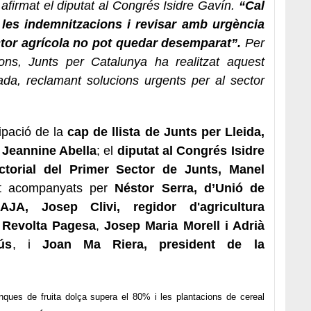
 afirmat el diputat al Congrés Isidre Gavín.
“Cal
ir les indemnitzacions i revisar amb urgència
ctor agrícola no pot quedar desemparat”.
Per
ions, Junts per Catalunya ha realitzat aquest
tada, reclamant solucions urgents per al sector
ipació de la
cap de llista de Junts per Lleida,
, Jeannine Abella
; el
diputat al Congrés Isidre
ctorial del Primer Sector de Junts, Manel
tat acompanyats per
Néstor Serra, d’Unió de
AJA,
Josep Clivi, regidor d'agricultura
 Revolta Pagesa
,
Josep Maria Morell i Adrià
ús
, i
Joan Ma Riera, president de la
inques de fruita dolça supera el 80% i les plantacions de cereal