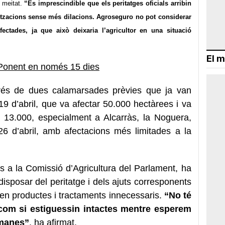
a meitat.
“És imprescindible que els peritatges oficials arribin
itzacions sense més dilacions. Agroseguro no pot considerar
ectades, ja que això deixaria l’agricultor en una situació
El m
Ponent en només 15 dies
sprés de dues calamarsades prèvies que ja van
 19 d’abril, que va afectar 50.000 hectàrees i va
13.000, especialment a Alcarràs, la Noguera,
el 26 d’abril, amb afectacions més limitades a la
s a la Comissió d’Agricultura del Parlament, ha
sposar del peritatge i dels ajuts corresponents
 en productes i tractaments innecessaris.
“No té
 com si estiguessin intactes mentre esperem
tmanes”
, ha afirmat.