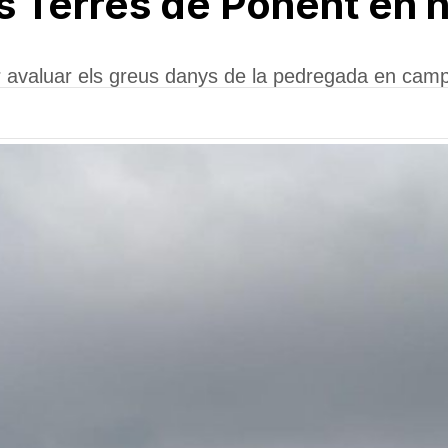
es Terres de Ponent en
r avaluar els greus danys de la pedregada en camps