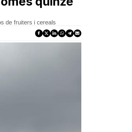
 només quinze
 de fruiters i cereals