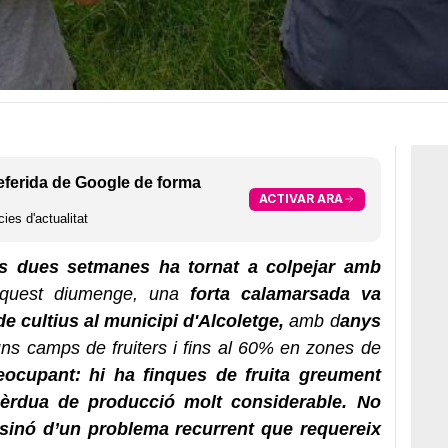
eferida de Google de forma
ACTIVAR ARA
ies d'actualitat
s dues setmanes ha tornat a colpejar amb
uest diumenge, una
forta calamarsada va
e cultius al municipi d'Alcoletge,
amb d
anys
ns camps de fruiters i fins al 60% en zones de
eocupant: hi ha finques de fruita greument
èrdua de producció molt considerable. No
 sinó d’un problema recurrent que requereix