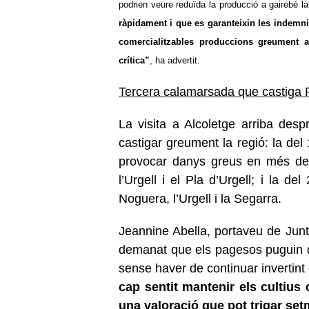
podrien veure reduïda la producció a gairebé l
ràpidament i que es garanteixin les indemn
comercialitzables produccions greument af
crítica”
, ha advertit.
Tercera calamarsada que castiga 
La visita a Alcoletge arriba de
castigar greument la regió: la del
provocar
danys greus en més de 
l’Urgell i el Pla d’Urgell; i la d
Noguera, l’Urgell i la Segarra.
Jeannine Abella, portaveu de Junt
demanat que els pagesos puguin di
sense haver de continuar invertint
cap sentit mantenir els cultius
una valoració que pot trigar se