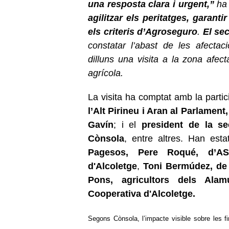
una resposta clara i urgent,”
ha
agilitzar els peritatges, garant
els criteris d’Agroseguro
.
El se
constatar l’abast de les afectac
dilluns una visita a la zona afec
agrícola.
La visita ha comptat amb la partic
l’Alt Pirineu i Aran al Parlament
Gavín
; i el
president de la se
Cònsola
, entre altres. Han es
Pagesos,
Pere Roqué, d’AS
d'Alcoletge
,
Toni Bermúdez, de
Pons, agricultors dels Alam
Cooperativa d'Alcoletge.
Segons Cònsola, l’impacte visible sobre les f