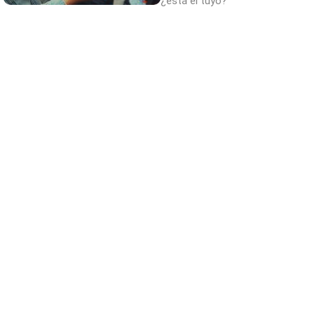
¿está el tuyo?
Corepunk MMORPG
Un verdadero MMORPG de la vieja escuela
¡Cómo los de antes, pero mejor!
¿Por qué se contagia?
La ciencia explica por qué el bostezo es
contagioso