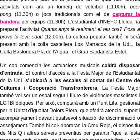
activitats com ara un torneig de voleibol (11.00h),
beer
pong
(11.30h) o jocs tradicionals com el de
capturar la
bandera
per equips (11.30h). L'estudiantat d'INEFC Lleida ha
preparat l'activitat
Quants anys té realment el teu cos? Posa a
prova la teva edat!
(12.00h). La cultura popular també hi serà
present amb la colla castellera Los Marracos de la UdL, la
Colla Bastonera Pla de l'Aigua i el Grup Sardanista Estol.
Un cop comencin les actuacions musicals
caldrà disposar
d'entrada
. El control d'accés a la Festa Major de l'Estudiantat
de la UdL
s'ubicarà a les escales al costat del Centre de
Cultures i Cooperació Transfronterera
. La Festa Major
també vol ser un espai segur i lliure de violències masclistes i
LGTBIfòbiques. Per això, comptarà amb un Punt Lila, gestionat
per la Unitat d'Igualtat Dolors Piera, que oferirà atenció, suport i
acompanyament davant qualsevol situació de discriminació o
assetjament. També hi col·laboraran la Creu Roja, el dispositiu
de Nits Q i altres serveis preventius per garantir "que la festa