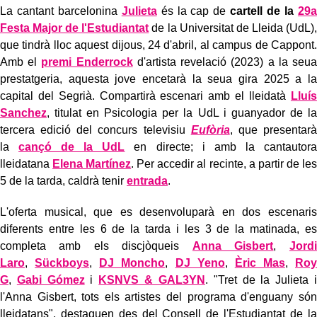
La cantant barcelonina
Julieta
és la cap de
cartell de la
29a
Festa Major de l'Estudiantat
de la Universitat de Lleida (UdL),
que tindrà lloc aquest dijous, 24 d'abril, al campus de Cappont.
Amb el
premi Enderrock
d'artista revelació (2023) a la seua
prestatgeria, aquesta jove encetarà la seua gira 2025 a la
capital del Segrià. Compartirà escenari amb el lleidatà
Lluís
Sanchez
, titulat en Psicologia per la UdL i guanyador de la
tercera edició del concurs televisiu
Eufòria
, que presentarà
la
cançó de la UdL
en directe; i amb la cantautora
lleidatana
Elena Martínez
. Per accedir al recinte, a partir de les
5 de la tarda, caldrà tenir
entrada
.
L'oferta musical, que es desenvoluparà en dos escenaris
diferents entre les 6 de la tarda i les 3 de la matinada, es
completa amb els discjòqueis
Anna Gisbert
,
Jordi
Laro
,
Sückboys
,
DJ Moncho
,
DJ Yeno
,
Èric Mas
,
Roy
G
,
Gabi Gómez
i
KSNVS & GAL3YN
. "Tret de la Julieta i
l'Anna Gisbert, tots els artistes del programa d'enguany són
lleidatans", destaquen des del Consell de l'Estudiantat de la