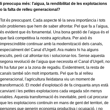
li preocupa més: l'aigua, la rendibilitat de les explotacions
o la falta de relleu generacional?
Tot és preocupant. Cada aspecte té la seva importància i tots
són problemes que hem de saber afrontar. Pel que fa a l'aigua,
és evident que és fonamental. Una bona gestió de l'aigua és el
que farà competitiva la nostra agricultura. Per això és
imprescindible continuar amb la modernització dels canals,
especialment del Canal d'Urgell. Ara mateix hi ha alguns
esculls, però cal afrontar-los i solucionar-los. Sense aquesta
segona revolució de l'aigua que necessita el Canal d'Urgell, no
hi ha futur per a la zona de regadiu. Evidentment, la resta de
canals també són molt importants. Pel que fa al relleu
generacional, l'agricultura lleidatana viu un moment de
transformació. El model d'explotació de fa cinquanta anys està
canviant i les petites explotacions cada vegada són menys
viables. Aquesta transformació és inevitable, però cal procurar
que les explotacions continuïn en mans de gent del territori, de
persones que generin economia productiva i ocupació, i no