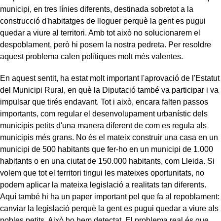
municipi, en tres línies diferents, destinada sobretot a la
construcció d'habitatges de lloguer perquè la gent es pugui
quedar a viure al territori. Amb tot això no solucionarem el
despoblament, però hi posem la nostra pedreta. Per resoldre
aquest problema calen polítiques molt més valentes.
En aquest sentit, ha estat molt important l'aprovació de l'Estatut
del Municipi Rural, en què la Diputació també va participar i va
impulsar que tirés endavant. Tot i això, encara falten passos
importants, com regular el desenvolupament urbanístic dels
municipis petits d'una manera diferent de com es regula als
municipis més grans. No és el mateix construir una casa en un
municipi de 500 habitants que fer-ho en un municipi de 1.000
habitants o en una ciutat de 150.000 habitants, com Lleida. Si
volem que tot el territori tingui les mateixes oportunitats, no
podem aplicar la mateixa legislació a realitats tan diferents.
Aquí també hi ha un paper important pel que fa al repoblament:
canviar la legislació perquè la gent es pugui quedar a viure als
pobles petits. Això ho hem detectat. El problema real és que