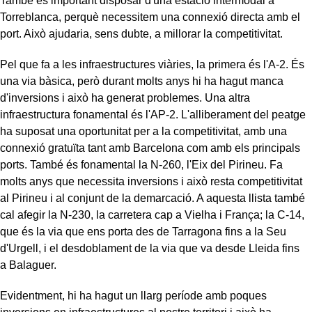
També és important disposar d'una estació intermodal a
Torreblanca, perquè necessitem una connexió directa amb el
port. Això ajudaria, sens dubte, a millorar la competitivitat.
Pel que fa a les infraestructures viàries, la primera és l'A-2. És
una via bàsica, però durant molts anys hi ha hagut manca
d'inversions i això ha generat problemes. Una altra
infraestructura fonamental és l'AP-2. L'alliberament del peatge
ha suposat una oportunitat per a la competitivitat, amb una
connexió gratuïta tant amb Barcelona com amb els principals
ports. També és fonamental la N-260, l'Eix del Pirineu. Fa
molts anys que necessita inversions i això resta competitivitat
al Pirineu i al conjunt de la demarcació. A aquesta llista també
cal afegir la N-230, la carretera cap a Vielha i França; la C-14,
que és la via que ens porta des de Tarragona fins a la Seu
d'Urgell, i el desdoblament de la via que va desde Lleida fins
a Balaguer.
Evidentment, hi ha hagut un llarg període amb poques