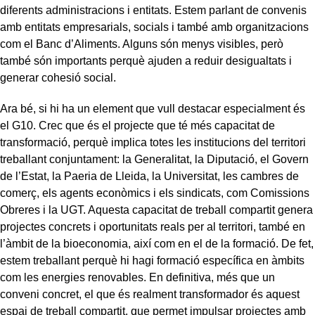
diferents administracions i entitats. Estem parlant de convenis
amb entitats empresarials, socials i també amb organitzacions
com el Banc d’Aliments. Alguns són menys visibles, però
també són importants perquè ajuden a reduir desigualtats i
generar cohesió social.
Ara bé, si hi ha un element que vull destacar especialment és
el G10. Crec que és el projecte que té més capacitat de
transformació, perquè implica totes les institucions del territori
treballant conjuntament: la Generalitat, la Diputació, el Govern
de l’Estat, la Paeria de Lleida, la Universitat, les cambres de
comerç, els agents econòmics i els sindicats, com Comissions
Obreres i la UGT. Aquesta capacitat de treball compartit genera
projectes concrets i oportunitats reals per al territori, també en
l’àmbit de la bioeconomia, així com en el de la formació. De fet,
estem treballant perquè hi hagi formació específica en àmbits
com les energies renovables. En definitiva, més que un
conveni concret, el que és realment transformador és aquest
espai de treball compartit, que permet impulsar projectes amb