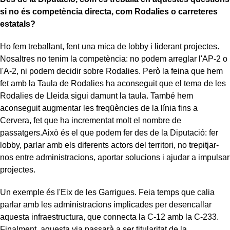
si no és competència directa, com Rodalies o carreteres
estatals?
Ho fem treballant, fent una mica de lobby i liderant projectes.
Nosaltres no tenim la competència: no podem arreglar l'AP-2 o
l'A-2, ni podem decidir sobre Rodalies. Però la feina que hem
fet amb la Taula de Rodalies ha aconseguit que el tema de les
Rodalies de Lleida sigui damunt la taula. També hem
aconseguit augmentar les freqüències de la línia fins a
Cervera, fet que ha incrementat molt el nombre de
passatgers.Això és el que podem fer des de la Diputació: fer
lobby, parlar amb els diferents actors del territori, no trepitjar-
nos entre administracions, aportar solucions i ajudar a impulsar
projectes.
Un exemple és l'Eix de les Garrigues. Feia temps que calia
parlar amb les administracions implicades per desencallar
aquesta infraestructura, que connecta la C-12 amb la C-233.
Finalment, aquesta via passarà a ser titularitat de la