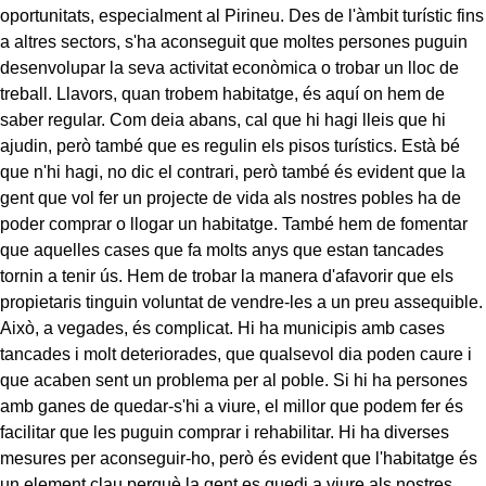
oportunitats, especialment al Pirineu. Des de l'àmbit turístic fins
a altres sectors, s'ha aconseguit que moltes persones puguin
desenvolupar la seva activitat econòmica o trobar un lloc de
treball. Llavors, quan trobem habitatge, és aquí on hem de
saber regular. Com deia abans, cal que hi hagi lleis que hi
ajudin, però també que es regulin els pisos turístics. Està bé
que n'hi hagi, no dic el contrari, però també és evident que la
gent que vol fer un projecte de vida als nostres pobles ha de
poder comprar o llogar un habitatge. També hem de fomentar
que aquelles cases que fa molts anys que estan tancades
tornin a tenir ús. Hem de trobar la manera d'afavorir que els
propietaris tinguin voluntat de vendre-les a un preu assequible.
Això, a vegades, és complicat. Hi ha municipis amb cases
tancades i molt deteriorades, que qualsevol dia poden caure i
que acaben sent un problema per al poble. Si hi ha persones
amb ganes de quedar-s'hi a viure, el millor que podem fer és
facilitar que les puguin comprar i rehabilitar. Hi ha diverses
mesures per aconseguir-ho, però és evident que l'habitatge és
un element clau perquè la gent es quedi a viure als nostres