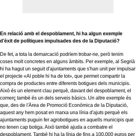
En relació amb el despoblament, hi ha algun exemple
d’èxit de polítiques impulsades des de la Diputació?
De fet, a tota la demarcació podríem trobar-ne, però tenim
coses molt concretes en alguns àmbits. Per exemple, al Segrià
hi ha hagut un seguit d'ajuntaments que s'han unit per impulsar
el projecte «Al poble hi ha de tot», que permet compartir la
compra de productes entre diferents botigues dels municipis.
Això és un element clau perquè, davant del despoblament, el
comerç també és un dels serveis bàsics. Un altre exemple és
que, des de l'Àrea de Promoció Econòmica de la Diputació,
aquest any hem posat en marxa una línia d'ajuts perquè els
ajuntaments puguin fer agrobotigues en aquells municipis que
no tenen cap botiga. Això també ajuda a combatre el
despoblament. També hi ha la línia de fins a 100.000 euros per