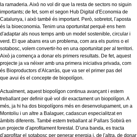
la ramaderia. Això no vol dir que la resta de sectors no siguin
importants; de fet, som el segon Hub Digital d'Economia de
Catalunya, i això també és important. Però, sobretot, l'aposta
és la bioeconomia. Tenim una oportunitat perquè ens hem
d'adaptar als nous temps amb un model sostenible, circular i
verd. El que abans era un problema, com ara els purins o el
sotabosc, volem convertir-ho en una oportunitat per al territori.
Això ja comença a donar els primers resultats. De fet, aquest
projecte ja va néixer amb una primera iniciativa privada, com
és Bioproductors d'Alcarràs, que va ser el primer pas del
que avui és el concepte de biopolígon.
Actualment, aquest biopolígon continua avançant i estem
treballant per definir què vol dir exactament un biopolígon. A
més, ja hi ha dos biopolígons més en desenvolupament, un a
Montoliu i un altre a Balaguer, cadascun especialitzat en
àmbits diferents. També estem treballant al Pallars Sobirà en
un projecte d'aprofitament forestal. D'una banda, es tracta
d'aprofitar el sotabosc per generar energia i, de l'altra, de donar