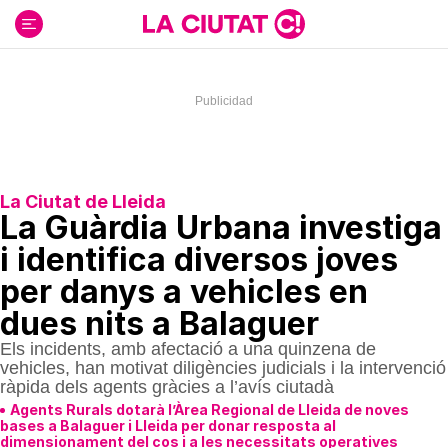
Ir
al
contenido
La Ciutat de Lleida
La Guàrdia Urbana investiga
i identifica diversos joves
per danys a vehicles en
dues nits a Balaguer
Els incidents, amb afectació a una quinzena de
vehicles, han motivat diligències judicials i la intervenció
ràpida dels agents gràcies a l’avís ciutadà
Agents Rurals dotarà l’Àrea Regional de Lleida de noves
bases a Balaguer i Lleida per donar resposta al
dimensionament del cos i a les necessitats operatives