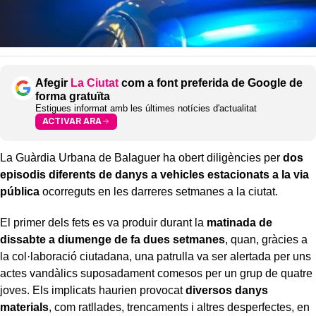
Afegir
La Ciutat
com a font preferida de Google de
forma gratuïta
Estigues informat amb les últimes notícies d'actualitat
ACTIVAR ARA
La Guàrdia Urbana de Balaguer ha obert diligències per
dos
episodis diferents de danys a vehicles estacionats a la via
pública
ocorreguts en les darreres setmanes a la ciutat.
El primer dels fets es va produir durant la
matinada de
dissabte a diumenge de fa dues setmanes
, quan, gràcies a
la col·laboració ciutadana, una patrulla va ser alertada per uns
actes vandàlics suposadament comesos per un grup de quatre
joves. Els implicats haurien provocat
diversos danys
materials
, com ratllades, trencaments i altres desperfectes, en