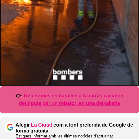
👉
Tres homes es barallen a Alcarràs i acaben
detinguts per un robatori en una deixalleria
Afegir
La Ciutat
com a font preferida de Google de
forma gratuïta
Estigues informat amb les últimes notícies d'actualitat