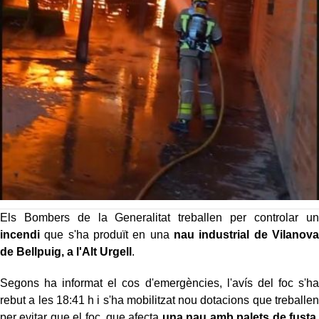
Els Bombers de la Generalitat treballen per controlar un
incendi
que s'ha produït en una
nau industrial de Vilanova
de Bellpuig, a l'Alt Urgell
.
Segons ha informat el cos d'emergències, l'avís del foc s'ha
rebut a les 18:41 h i s'ha mobilitzat nou dotacions que treballen
per evitar que el foc, que afecta
una nau amb palets de fusta
,