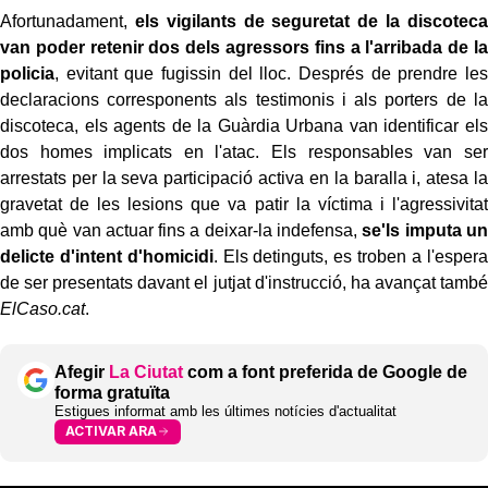
Afortunadament,
els vigilants de seguretat de la discoteca
van poder retenir dos dels agressors fins a l'arribada de la
policia
, evitant que fugissin del lloc. Després de prendre les
declaracions corresponents als testimonis i als porters de la
discoteca, els agents de la Guàrdia Urbana van identificar els
dos homes implicats en l'atac. Els responsables van ser
arrestats per la seva participació activa en la baralla i, atesa la
gravetat de les lesions que va patir la víctima i l'agressivitat
amb què van actuar fins a deixar-la indefensa,
se'ls imputa un
delicte d'intent d'homicidi
. Els detinguts, es troben a l'espera
de ser presentats davant el jutjat d'instrucció, ha avançat també
ElCaso.cat
.
Afegir
La Ciutat
com a font preferida de Google de
forma gratuïta
Estigues informat amb les últimes notícies d'actualitat
ACTIVAR ARA