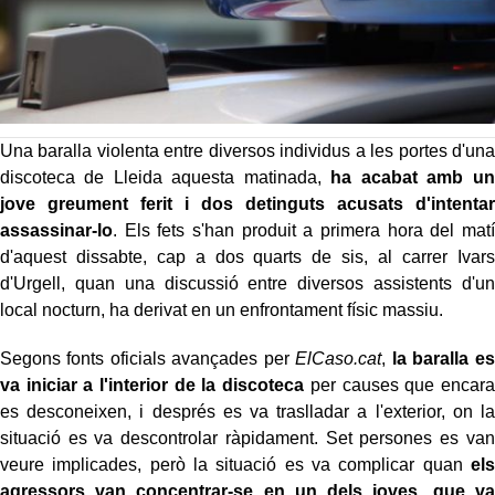
Una baralla violenta entre diversos individus a les portes d'una
discoteca de Lleida aquesta matinada,
ha acabat amb un
jove greument ferit i dos detinguts acusats d'intentar
assassinar-lo
. Els fets s'han produit a primera hora del matí
d'aquest dissabte, cap a dos quarts de sis, al carrer Ivars
d'Urgell, quan una discussió entre diversos assistents d'un
local nocturn, ha derivat en un enfrontament físic massiu.
Segons fonts oficials avançades per
ElCaso.cat
,
la baralla es
va iniciar a l'interior de la discoteca
per causes que encara
es desconeixen, i després es va traslladar a l'exterior, on la
situació es va descontrolar ràpidament. Set persones es van
veure implicades, però la situació es va complicar quan
els
agressors van concentrar-se en un dels joves, que va