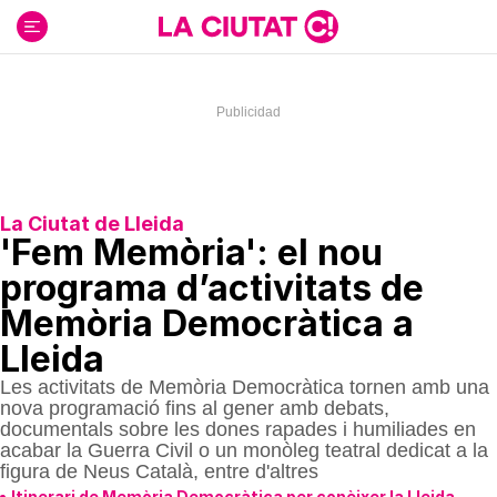
Ir
al
contenido
La Ciutat de Lleida
'Fem Memòria': el nou
programa d’activitats de
Memòria Democràtica a
Lleida
Les activitats de Memòria Democràtica tornen amb una
nova programació fins al gener amb debats,
documentals sobre les dones rapades i humiliades en
acabar la Guerra Civil o un monòleg teatral dedicat a la
figura de Neus Català, entre d'altres
Itinerari de Memòria Democràtica per conèixer la Lleida