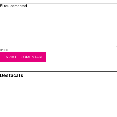
El teu comentari
0/500
Destacats
El més llegit