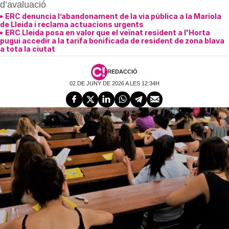
d’avaluació
ERC denuncia l’abandonament de la via pública a la Mariola
de Lleida i reclama actuacions urgents
ERC Lleida posa en valor que el veïnat resident a l'Horta
pugui accedir a la tarifa bonificada de resident de zona blava
a tota la ciutat
REDACCIÓ
02 DE JUNY DE 2026 A LES 12:34H