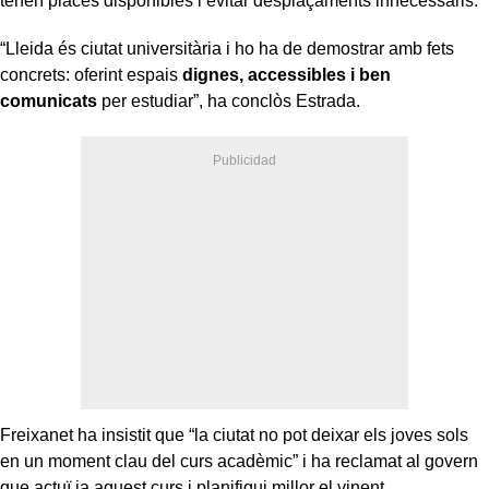
tenen places disponibles i evitar desplaçaments innecessaris.
“Lleida és ciutat universitària i ho ha de demostrar amb fets
concrets: oferint espais
dignes, accessibles i ben
comunicats
per estudiar”, ha conclòs Estrada.
Freixanet ha insistit que “la ciutat no pot deixar els joves sols
en un moment clau del curs acadèmic” i ha reclamat al govern
que actuï ja aquest curs i planifiqui millor el vinent.