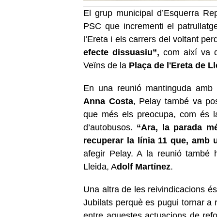
El grup municipal d’Esquerra Re
PSC que incrementi el patrullat
l’Ereta i els carrers del voltant pe
efecte dissuasiu”,
com així va d
Veïns de la
Plaça de l'Ereta de Ll
En una reunió mantinguda amb la
Anna Costa
, Pelay també va pos
que més els preocupa, com és la
d’autobusos.
“Ara, la parada mé
recuperar la línia 11 que, amb 
afegir Pelay. A la reunió també h
Lleida, A
dolf Martínez
.
Una altra de les reivindicacions és
Jubilats perquè es pugui tornar a 
entre aquestes actuacions de ref