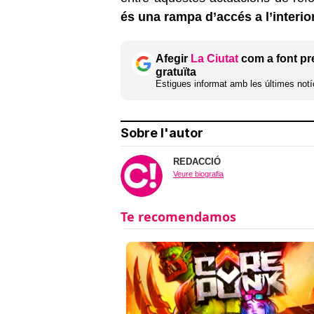
és una rampa d’accés a l’interio
Afegir
La Ciutat
com a font pr
gratuïta
Estigues informat amb les últimes notíc
Sobre l'autor
REDACCIÓ
Veure biografia