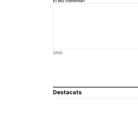
El teu comentari
0/500
Destacats