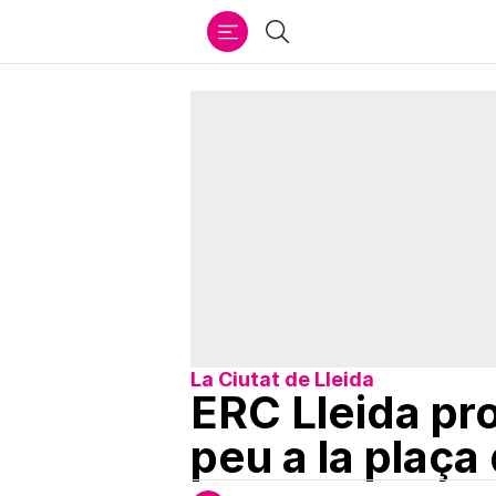
Ir
Cercar
al
contenido
La Ciutat de Lleida
ERC Lleida pr
peu a la plaça 