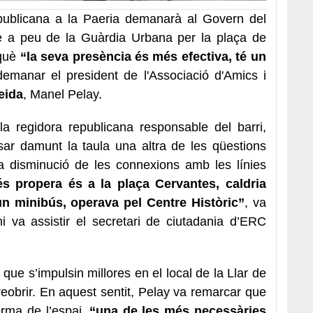
publicana a la Paeria demanarà al Govern del
ge a peu de la Guàrdia Urbana per la plaça de
rquè
“la seva presència és més efectiva, té un
emanar el president de l'Associació d'Amics i
eida
, Manel Pelay.
 regidora republicana responsable del barri,
ar damunt la taula una altra de les qüestions
 disminució de les connexions amb les línies
s propera és a la plaça Cervantes, caldria
un minibús, operava pel Centre Històric”
, va
i va assistir el secretari de ciutadania d’ERC
 que s’impulsin millores en el local de la Llar de
reobrir. En aquest sentit, Pelay va remarcar que
orma de l’espai,
“una de les més necessàries