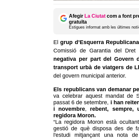
Afegir
La Ciutat
com a font pr
gratuïta
Estigues informat amb les últimes notíc
El
grup d’Esquerra Republicana 
Comissió de Garantia del Dret 
negativa per part del Govern d
transport urbà de viatgers de Ll
del govern municipal anterior.
Els republicans van demanar pe
va celebrar aquest mandat de Se
passat 6 de setembre,
i han reite
i novembre
,
rebent, sempre, 
regidora Moron.
“La regidora Moron està ocultant
gestió de què disposa des de f
l'estudi mitjançant una nota d