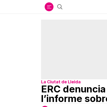
Ir
Cercar
al
contenido
La Ciutat de Lleida
ERC denuncia 
l’informe sobr