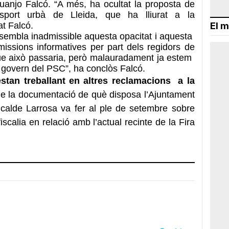
 Juanjo Falcó. “A més, ha ocultat la proposta de
nsport urbà de Lleida, que ha lliurat a la
at Falcó.
El m
sembla inadmissible
aquesta
opacitat
i aquesta
omissions
informatives per part
dels
regidors
de
ue això
passaria, però
malauradament
ja estem
 govern
del PSC”, ha conclòs
Falcó.
stan treballant en altres reclamacions a la
de la documentació de què disposa l’Ajuntament
alcalde Larrosa va fer al ple de setembre sobre
alia en relació amb l’actual recinte de la Fira