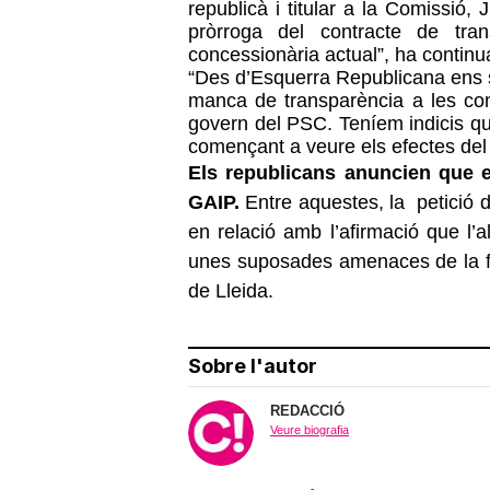
republicà i titular a la Comissió,
pròrroga del contracte de tra
concessionària actual”, ha continu
“Des d’Esquerra
Republicana ens
manca de transparència
a les c
govern
del PSC. Teníem
indicis
q
començant
a veure
els efectes
del
Els republicans anuncien que e
GAIP.
Entre aquestes, la petició 
en relació amb l’afirmació que l’
unes suposades amenaces de la fisc
de Lleida.
Sobre l'autor
REDACCIÓ
Veure biografia