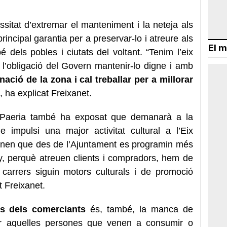
sitat d’extremar el manteniment i la neteja als
rincipal garantia per a preservar-lo i atreure als
El m
 dels pobles i ciutats del voltant. “Tenim l’eix
 l’obligació del Govern mantenir-lo digne i amb
inació de la zona i cal treballar per a millorar
”, ha explicat Freixanet.
a Paeria també ha exposat que demanarà a la
 impulsi una major activitat cultural a l’Eix
anen que des de l’Ajuntament es programin més
’any, perquè atreuen clients i compradors, hem de
carrers siguin motors culturals i de promoció
t Freixanet.
s dels comerciants
és, també, la manca de
er aquelles persones que venen a consumir o