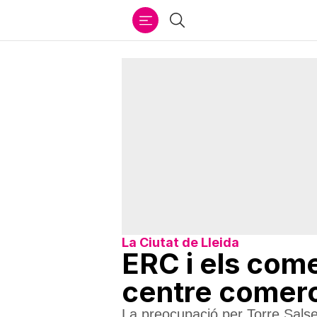
Ir
Cercar
al
contenido
La Ciutat de Lleida
ERC i els come
centre comerci
La preocupació per Torre Salses