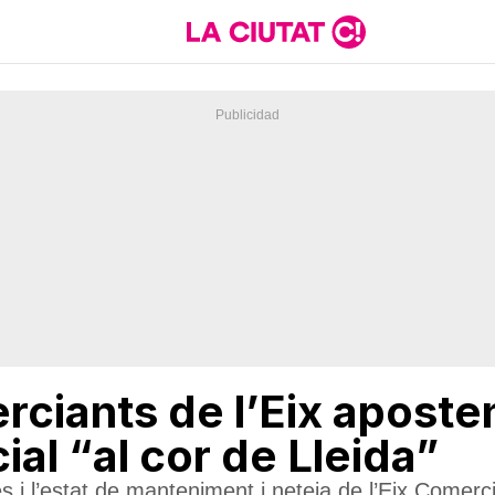
rciants de l’Eix aposte
al “al cor de Lleida”
 i l’estat de manteniment i neteja de l’Eix Comerci