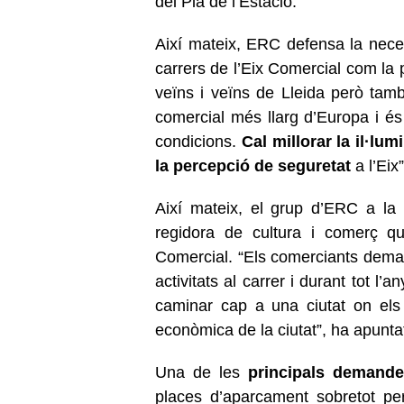
del Pla de l’Estació.
Així mateix, ERC defensa la neces
carrers de l’Eix Comercial com la p
veïns i veïns de Lleida però també
comercial més llarg d’Europa i és
condicions.
Cal millorar la il·lum
la percepció de seguretat
a l’Eix
Així mateix, el grup d’ERC a l
regidora de cultura i comerç que
Comercial. “Els comerciants dem
activitats al carrer i durant tot l
caminar cap a una ciutat on els 
econòmica de la ciutat”, ha apunta
Una de les
principals demande
places d’aparcament sobretot p