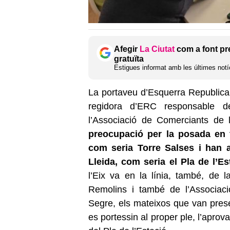
Afegir
La Ciutat
com a font pr
gratuïta
Estigues informat amb les últimes notíc
La portaveu d’Esquerra Republicana
regidora d’ERC responsable 
l’Associació de Comerciants de 
preocupació per la posada en 
com seria Torre Salses i han 
Lleida, com seria el Pla de l’Es
l’Eix va en la línia, també, de
Remolins i també de l’Associaci
Segre, els mateixos que van pres
es portessin al proper ple, l’aprovac