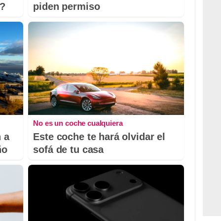
o?
piden permiso
No es un coche cualquiera
 a
Este coche te hará olvidar el
ño
sofá de tu casa