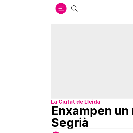
Ir
Cercar
al
contenido
La Ciutat de Lleida
Enxampen un m
Segrià