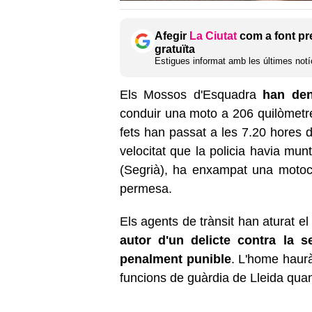
Afegir
La Ciutat
com a font pr
gratuïta
Estigues informat amb les últimes notíc
Els Mossos d'Esquadra
han den
conduir una moto a 206 quilòmetr
fets han passat a les 7.20 hores 
velocitat que la policia havia mun
(Segrià), ha enxampat una motocic
permesa.
Els agents de trànsit han aturat el
autor d'un delicte contra la se
penalment punible
. L'home haurà
funcions de guàrdia de Lleida quan 