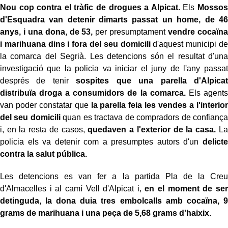
Nou cop contra el tràfic de drogues a Alpicat.
Els
Mossos
d'Esquadra van detenir dimarts passat un home, de 46
anys, i una dona, de 53,
per presumptament
vendre cocaïna
i marihuana dins i fora del seu domicili
d'aquest municipi de
la comarca del Segrià. Les detencions són el resultat d'una
investigació que la policia va iniciar el juny de l'any passat
després de tenir
sospites que una parella d'Alpicat
distribuïa droga a consumidors de la comarca.
Els agents
van poder constatar que
la parella feia les vendes a l'interior
del seu domicili
quan es tractava de compradors de confiança
i, en la resta de casos,
quedaven a l'exterior de la casa.
La
policia els va detenir com a presumptes autors d'un
delicte
contra la salut pública.
Les detencions es van fer a la partida Pla de la Creu
d'Almacelles i al camí Vell d'Alpicat i,
en el moment de ser
detinguda, la dona duia tres embolcalls amb cocaïna, 9
grams de marihuana i una peça de 5,68 grams d'haixix.