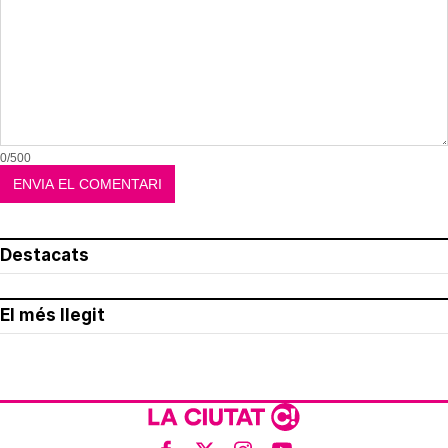
0/500
Destacats
El més llegit