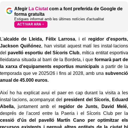
Afegir
La Ciutat
com a font preferida de Google de
forma gratuïta
Estigues informat amb les últimes notícies d'actualitat
ACTIVAR ARA
L'
alcalde de Lleida, Fèlix Larrosa
, i el
regidor d'esports,
Jackson Quiñónez
, han visitat aquest matí les instal·lacions
del
pavelló esportiu del Sícoris Club
, mítica entitat esportiva
lleidatana situada al barri de la Bordeta, i que
formarà part de
la xarxa d'equipaments esportius municipals
a partir de la
temporada que ve 2025/26 i fins al 2028, amb una
subvenció
anual de 45.000 euros.
Així ho ha explicat avui el paer en cap durant la visita a les
instal·lacions, acompanyat del
president del Sícoris, Eduard
Abella,
juntament amb el
regidor de Junts, David Melé,
després de l'acord entre la Paeria i el Sícoris Club per la
cessió d'ús del pavelló Martín Cano per optimitzar els
recursos existents i perquè altres entitats de la ciutat hi