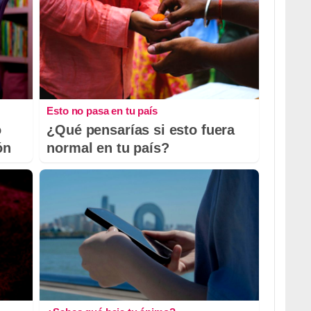
Esto no pasa en tu país
o
¿Qué pensarías si esto fuera
ón
normal en tu país?