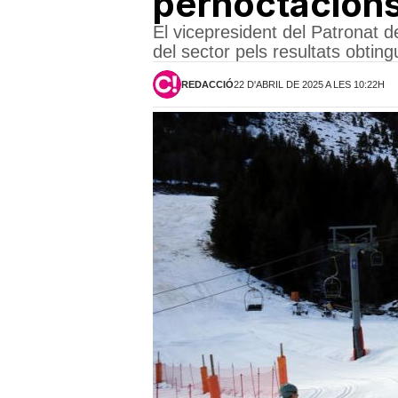
pernoctacion
El vicepresident del Patronat d
del sector pels resultats obting
REDACCIÓ
22 D'ABRIL DE 2025 A LES 10:22H