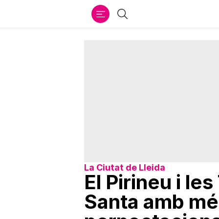
Ir
Cercar
al
contenido
La Ciutat de Lleida
El Pirineu i l
Santa amb més