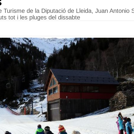
s
e Turisme de la Diputació de Lleida, Juan Antonio S
uts tot i les pluges del dissabte