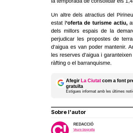
la temporada de consolidar els 1,4 
Un altre dels atractius del Pirine
estat l
’oferta de turisme actiu,
a
dels millors espais de la demar
perjudicar les propostes de ter
d’aigua es van poder mantenir. A
les reserves d’aigua i garanteixen
ràfting o el barranquisme.
Afegir
La Ciutat
com a font pr
gratuïta
Estigues informat amb les últimes notíc
Sobre l'autor
REDACCIÓ
Veure biografia