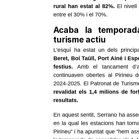
rural han estat al 82%.
El nivell
entre el 30% i el 70%.
Acaba la temporad
turisme actiu
L’esquí ha estat un dels princ
Beret, Boí Taüll, Port Ainé i Es
festius.
Amb el tancament d’aq
continuaven obertes al Pirineu 
2024-2025. El Patronat de Turis
revalidat els 1,4 milions de for
resultats.
En aquest sentit, Serrano ha as
en la qual les estacions han tor
Pirineu” i ha apuntat que “hem asso