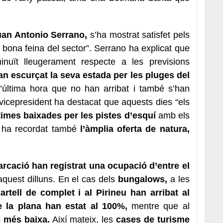
uan Antonio Serrano,
s’ha mostrat satisfet pels
a bona feina del sector”. Serrano ha explicat que
minuït lleugerament respecte a les previsions
an escurçat la seva estada per les pluges del
’última hora que no han arribat i també s’han
l vicepresident ha destacat que aquests dies “els
times baixades per les pistes d’esquí
amb els
 ha recordat també
l’àmplia oferta de natura,
arcació han registrat una ocupació d’entre el
aquest dilluns. En el cas dels
bungalows,
a les
artell de complet i al Pirineu han arribat al
 la plana han estat al 100%,
mentre que al
ó més baixa.
Així mateix, les
cases de turisme