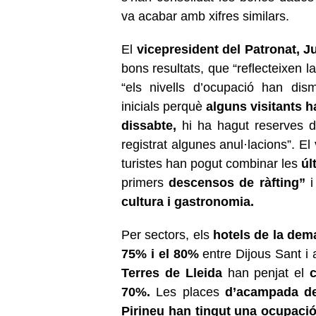
va acabar amb xifres similars.
El
vicepresident del Patronat, J
bons resultats, que “reflecteixen l
“els nivells d’ocupació han dis
inicials perquè
alguns visitants h
dissabte,
hi ha hagut reserves d
registrat algunes anul·lacions”. E
turistes han pogut combinar les
úl
primers
descensos de ràfting”
i
cultura i gastronomia.
Per sectors, els
hotels de la dem
75% i el 80%
entre Dijous Sant i 
Terres de Lleida
han penjat el
c
70%.
Les places
d’acampada de
Pirineu han tingut una ocupaci