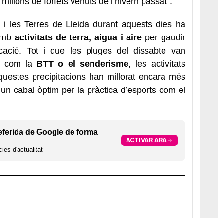
milions de forfets venuts de l’hivern passat”.
u i les Terres de Lleida durant aquests dies ha
mb
activitats de terra, aigua i aire
per gaudir
cació. Tot i que les pluges del dissabte van
ra com la
BTT o el senderisme
, les activitats
questes precipitacions han millorat encara més
 un cabal òptim per la pràctica d’esports com el
eferida de Google de forma
ACTIVAR ARA
ies d'actualitat