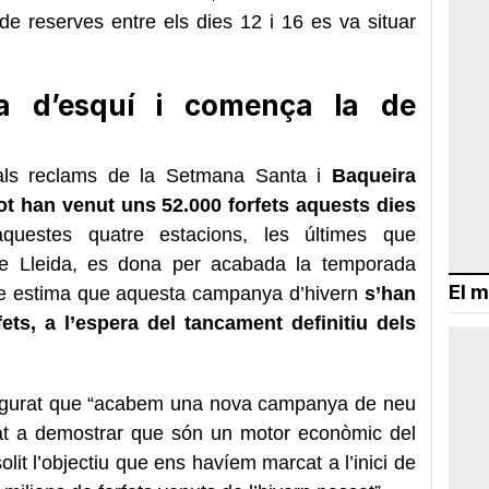
 de reserves entre els dies 12 i 16 es va situar
a d’esquí i comença la de
ipals reclams de la Setmana Santa i
Baqueira
pot han venut uns 52.000 forfets aquests dies
uestes quatre estacions, les últimes que
de Lleida, es dona per acabada la temporada
El m
me estima que aquesta campanya d’hivern
s’han
fets, a l’espera del tancament definitiu dels
segurat que “acabem una nova campanya de neu
nat a demostrar que són un motor econòmic del
lit l’objectiu que ens havíem marcat a l’inici de