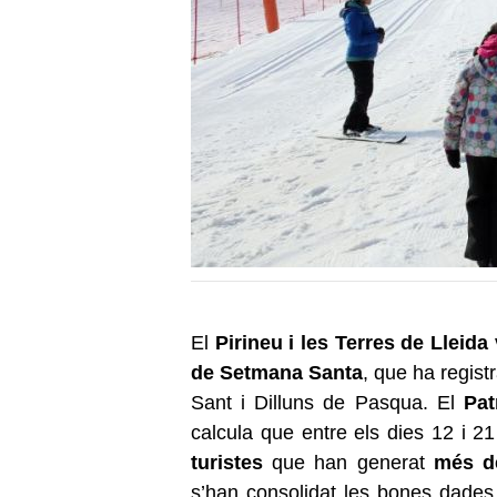
El
Pirineu i les Terres de Lleida
de Setmana Santa
, que ha regist
Sant i Dilluns de Pasqua. El
Pat
calcula que entre els dies 12 i 2
turistes
que han generat
més d
s’han consolidat les bones dade