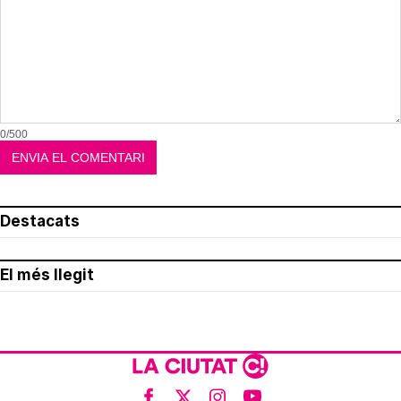
0/500
Destacats
El més llegit