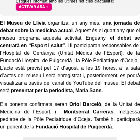
Estigues informat amb les últimes notícies d'actualitat
ACTIVAR ARA
El Museu de Llívia
organitza, un any més,
una jornada de
debat sobre la medicina actual
. Aquest és el quart any que el
museu programa aquesta activitat. Enguany,
el debat se
centrarà en “Esport i salut”
. Hi participaran responsables de
l’Hospital de Cerdanya (Unitat Mèdica de l’Esport), de la
Fundació Hospital de Puigcerdà i la Pôle Pediatrique d’Oceja.
L’acte està previst pel 17 d’agost, a les 19 hores, a la sala
d’actes del museu i serà enregistrat i, posteriorment, es podrà
visualitzar a través del canal de YouTube del museu. El debat
serà
presentat per la periodista, Maria Sans
.
Els ponents confirmats seran
Oriol Barceló
, de la Unitat de
Medicina de l’Esport, i
Montserrat Carreras
, metgessa
pediatre de la Pôle Pediatrique d’Oceja. També hi participarà
un ponent de la
Fundació Hospital de Puigcerdà
.