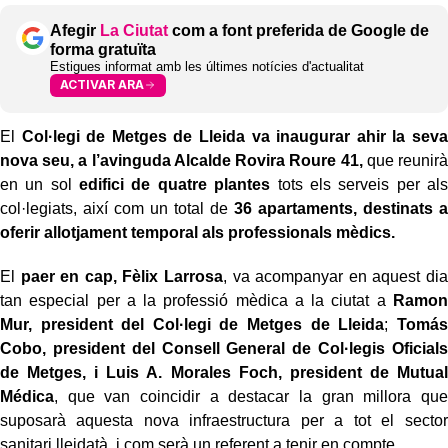
Afegir
La Ciutat
com a font preferida de Google de
forma gratuïta
Estigues informat amb les últimes notícies d'actualitat
ACTIVAR ARA
El
Col·legi de Metges de Lleida va inaugurar ahir la seva
nova seu, a l’avinguda Alcalde Rovira Roure 41,
que reunirà
en un sol
edifici de quatre plantes
tots els serveis per als
col·legiats, així com un total de
36 apartaments, destinats a
oferir allotjament temporal als professionals mèdics.
El
paer en cap, Fèlix Larrosa
, va acompanyar en aquest dia
tan especial per a la professió mèdica a la ciutat a
Ramon
Mur, president del Col·legi de Metges de Lleida
;
Tomás
Cobo, president del Consell General de Col·legis Oficials
de Metges, i Luis A. Morales Foch, president de Mutual
Médica
, que van coincidir a destacar la gran millora que
suposarà aquesta nova infraestructura per a tot el sector
sanitari lleidatà, i com serà un referent a tenir en compte.