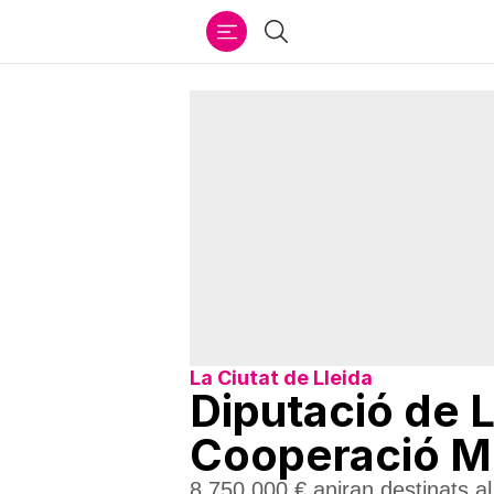
Ir
Cercar
al
contenido
La Ciutat de Lleida
Diputació de L
Cooperació Mu
8.750.000 € aniran destinats a