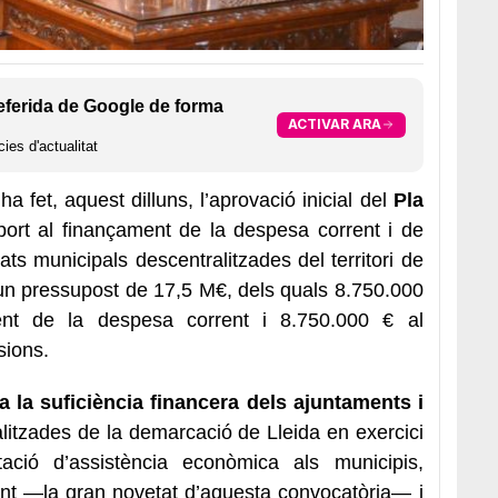
eferida de Google de forma
ACTIVAR ARA
ies d'actualitat
ha fet, aquest dilluns, l’aprovació inicial del
Pla
ort al finançament de la despesa corrent i de
tats municipals descentralitzades del territori de
 un pressupost de 17,5 M€, dels quals 8.750.000
ent de la despesa corrent i 8.750.000 € al
sions.
 a la suficiència financera dels ajuntaments i
litzades de la demarcació de Lleida en exercici
ció d’assistència econòmica als municipis,
ent —la gran novetat d’aquesta convocatòria— i