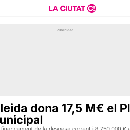
leida dona 17,5 M€ el P
nicipal
l finançament de la despesa corrent i 8.750.000 € 