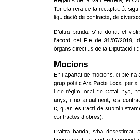
Regants de la Vall Ferrera; el Co
Torrefarrera de la recaptació, sigu
liquidació de contracte, de diversos
D’altra banda, s’ha donat el vist
l’acord del Ple de 31/07/2019, d’
òrgans directius de la Diputació 
Mocions
En l’apartat de mocions, el ple ha
grup polític Ara Pacte Local per a 
i de règim local de Catalunya, p
anys, i no anualment, els contr
€, quan es tracti de subministrame
contractes d’obres).
D’altra banda, s’ha desestimat l
Impulsem de suport a l’aeroport d