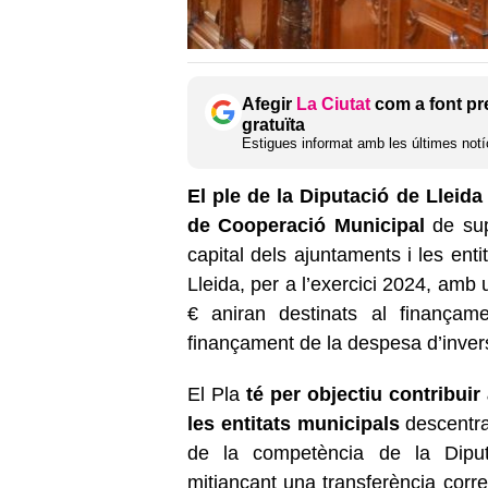
Afegir
La Ciutat
com a font pr
gratuïta
Estigues informat amb les últimes notíc
El ple de la Diputació de Lleida
de Cooperació Municipal
de sup
capital dels ajuntaments i les enti
Lleida, per a l’exercici 2024, amb
€ aniran destinats al finançam
finançament de la despesa d’inver
El Pla
té per objectiu contribuir
les entitats municipals
descentra
de la competència de la Diputa
mitjançant una transferència corr