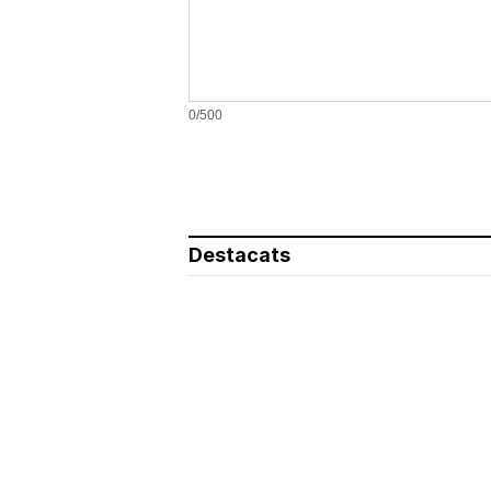
0/500
Destacats