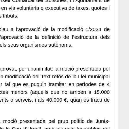
nsell Comarcal del Solsonès, i l’Ajuntament de
i en via voluntària o executiva de taxes, quotes i
 tributs.
iplau a l’aprovació de la modificació 1/2024 de
aprovació de la definició de l’estructura dels
i dels seus organismes autònoms.
 aprovat, per unanimitat, la moció presentada pel
la modificació del Text refós de la Llei municipal
er tal que es puguin tramitar en períodes de 4
actes menors (aquells que no arriben a 15.000
nts o serveis, i als 40.000 €, quan es tracti de
a moció presentada pel grup polític de Junts-
e la Seu d’Urgell, amb els vots favorables del