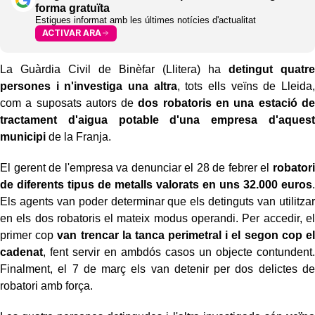
forma gratuïta
Estigues informat amb les últimes notícies d'actualitat
ACTIVAR ARA
La Guàrdia Civil de Binèfar (Llitera) ha
detingut quatre
persones i n'investiga una altra
, tots ells veïns de Lleida,
com a suposats autors de
dos robatoris en una estació de
tractament d'aigua potable d'una empresa d'aquest
municipi
de la Franja.
El gerent de l'empresa va denunciar el 28 de febrer el
robatori
de diferents tipus de metalls valorats en uns 32.000 euros
.
Els agents van poder determinar que els detinguts van utilitzar
en els dos robatoris el mateix modus operandi. Per accedir, el
primer cop
van trencar la tanca perimetral i el segon cop el
cadenat
, fent servir en ambdós casos un objecte contundent.
Finalment, el 7 de març els van detenir per dos delictes de
robatori amb força.