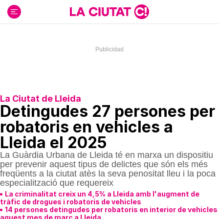
Ir
al
contenido
La Ciutat de Lleida
Detingudes 27 persones per
robatoris en vehicles a
Lleida el 2025
La Guàrdia Urbana de Lleida té en marxa un dispositiu
per prevenir aquest tipus de delictes que són els més
freqüents a la ciutat atès la seva penositat lleu i la poca
especialització que requereix
La criminalitat creix un 4,5% a Lleida amb l'augment de
tràfic de drogues i robatoris de vehicles
14 persones detingudes per robatoris en interior de vehicles
aquest mes de març a Lleida