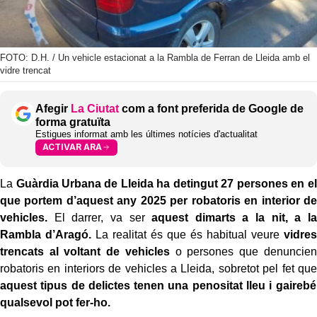
FOTO: D.H. / Un vehicle estacionat a la Rambla de Ferran de Lleida amb el
vidre trencat
Afegir
La Ciutat
com a font preferida de Google de
forma gratuïta
Estigues informat amb les últimes notícies d'actualitat
ACTIVAR ARA
La
Guàrdia Urbana de Lleida ha detingut 27 persones en el
que portem d’aquest any 2025 per robatoris en interior de
vehicles.
El darrer, va ser
aquest dimarts a la nit, a la
Rambla d’Aragó.
La realitat és que és habitual veure
vidres
trencats al voltant de vehicles
o persones que denuncien
robatoris en interiors de vehicles a Lleida, sobretot pel fet que
aquest tipus de delictes tenen una penositat lleu i gairebé
qualsevol pot fer-ho.