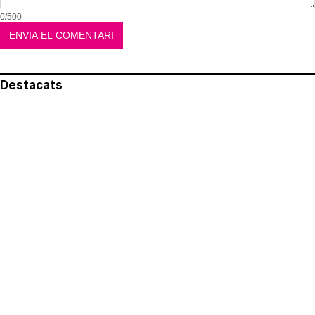
0/500
Destacats
El més llegit
Avís legal
Política de privacitat
Política de cookies
Qui som