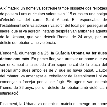
Així mateix, un home va sostreure també dissabte dos rellotges
de polsera i uns auriculars valorats en 115 euros en una botiga
d'electrònica del carrer Sant Antoni. El responsable de
l'establiment se'n va adonar i va sortir del local per perseguir el
lladre, que el va agredir. Instants després van arribar els agents
de la Urbana, que van detenir l'home, de 24 anys, per un
delicte de robatori amb violència.
L'endemà, diumenge dia 25,
la Guàrdia Urbana va fer dues
detencions més
. En primer lloc, van arrestar un home que va
ser enxampat a la sortida d'un supermercat de la plaça del
Treball amb dues ampolles de vi que no havia pagat. L'autor
del robatori va amenaçar el treballador de l'establiment i hi va
començar a forcejar per tal de fugir. Els agents van detenir
l'home, de 23 anys, per un delicte de robatori amb violència i
intimidació.
Finalment, la Urbana va detenir el mateix diumenge un home