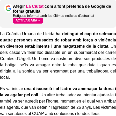
Afegir
La Ciutat
com a font preferida de Google de
forma gratuïta
Estigues informat amb les últimes notícies d'actualitat
ACTIVAR ARA
La Guàrdia Urbana de Lleida
ha detingut el cap de setmana
quatre persones acusades de robar amb força o violència
en diversos establiments i uns magatzems de la ciutat
. Un
dels casos va tenir lloc dissabte en un supermercat del carrer
Comtes d'Urgell. Un home va sostreure diversos productes de
la botiga, se'ls va amagar entre la roba que duia i quan es
dirigia a la sortida va ser enxampat per una treballadora del
local.
Es va iniciar
una discussió i el lladre va amenaçar la dona i
la va agafar pel coll
. Un altre treballador va intentar ajudar-la i
també va ser agredit per l'home, moment en el qual van arribar
els agents, que van detenir l'agressor, de 26 anys. Les víctimes
van ser ateses al CUAP amb contusions i ferides lleus.