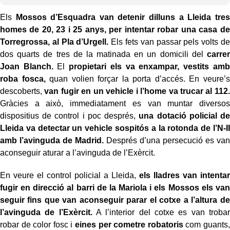
Els
Mossos d’Esquadra van detenir dilluns a Lleida tres
homes de 20, 23 i 25 anys, per intentar robar una casa de
Torregrossa, al Pla d’Urgell.
Els fets van passar pels volts de
dos quarts de tres de la matinada en un domicili del
carrer
Joan Blanch.
El
propietari els va enxampar, vestits amb
roba fosca,
quan volien forçar la porta d’accés. En veure’s
descoberts,
van fugir en un vehicle i l’home va trucar al 112.
Gràcies a això, immediatament es van muntar diversos
dispositius de control i poc després,
una dotació policial de
Lleida va detectar un vehicle sospitós a la rotonda de l’N-II
amb l’avinguda de Madrid.
Després d’una persecució es van
aconseguir aturar a l’avinguda de l’Exèrcit.
En veure el control policial a Lleida,
els lladres van intentar
fugir en direcció al barri de la Mariola i els Mossos els van
seguir fins que van aconseguir parar el cotxe a l’altura de
l’avinguda de l’Exèrcit.
A l’interior del cotxe es van trobar
robar de color fosc i
eines per cometre robatoris
com guants,